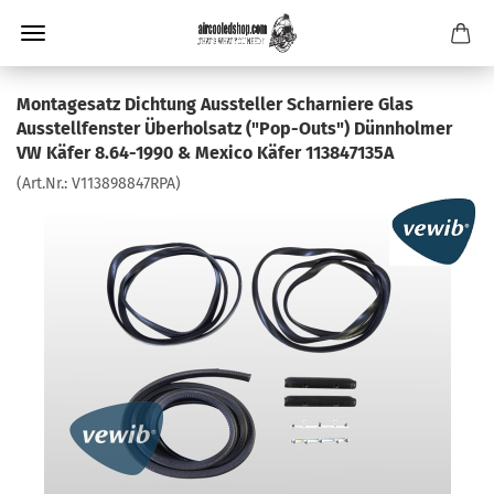
Montagesatz Dichtung Aussteller Scharniere Glas
Ausstellfenster Überholsatz ("Pop-Outs") Dünnholmer
VW Käfer 8.64-1990 & Mexico Käfer 113847135A
(Art.Nr.:
V113898847RPA
)