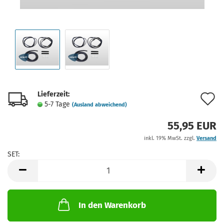
Lieferzeit:
A
5-7 Tage
(Ausland abweichend)
d
55,95 EUR
M
inkl. 19% MwSt. zzgl.
Versand
SET:
SET
In den Warenkorb