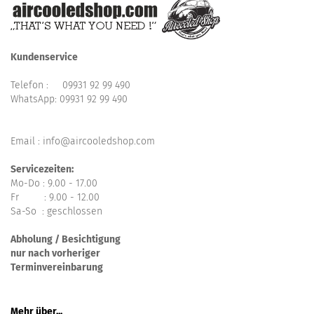
Kundenservice
Telefon :
09931 92 99 490
WhatsApp:
09931 92 99 490
Email : info@aircooledshop.com
Servicezeiten:
Mo-Do : 9.00 - 17.00
Fr : 9.00 - 12.00
Sa-So : geschlossen
Abholung / Besichtigung
nur nach vorheriger
Terminvereinbarung
Mehr über...