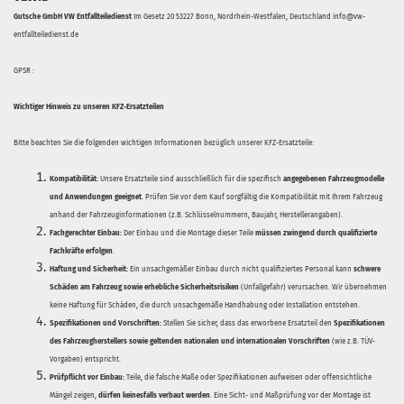
Gutsche GmbH VW Entfallteiledienst
Im Gesetz 20 53227 Bonn, Nordrhein-Westfalen, Deutschland info@vw-
entfallteiledienst.de
GPSR :
Wichtiger Hinweis zu unseren KFZ-Ersatzteilen
Bitte beachten Sie die folgenden wichtigen Informationen bezüglich unserer KFZ-Ersatzteile:
Kompatibilität:
Unsere Ersatzteile sind ausschließlich für die spezifisch
angegebenen Fahrzeugmodelle
und Anwendungen geeignet
. Prüfen Sie vor dem Kauf sorgfältig die Kompatibilität mit Ihrem Fahrzeug
anhand der Fahrzeuginformationen (z.B. Schlüsselnummern, Baujahr, Herstellerangaben).
Fachgerechter Einbau:
Der Einbau und die Montage dieser Teile
müssen zwingend durch qualifizierte
Fachkräfte erfolgen
.
Haftung und Sicherheit:
Ein unsachgemäßer Einbau durch nicht qualifiziertes Personal kann
schwere
Schäden am Fahrzeug sowie erhebliche Sicherheitsrisiken
(Unfallgefahr) verursachen. Wir übernehmen
keine Haftung für Schäden, die durch unsachgemäße Handhabung oder Installation entstehen.
Spezifikationen und Vorschriften:
Stellen Sie sicher, dass das erworbene Ersatzteil den
Spezifikationen
des Fahrzeugherstellers sowie geltenden nationalen und internationalen Vorschriften
(wie z.B. TÜV-
Vorgaben) entspricht.
Prüfpflicht vor Einbau:
Teile, die falsche Maße oder Spezifikationen aufweisen oder offensichtliche
Mängel zeigen,
dürfen keinesfalls verbaut werden
. Eine Sicht- und Maßprüfung vor der Montage ist