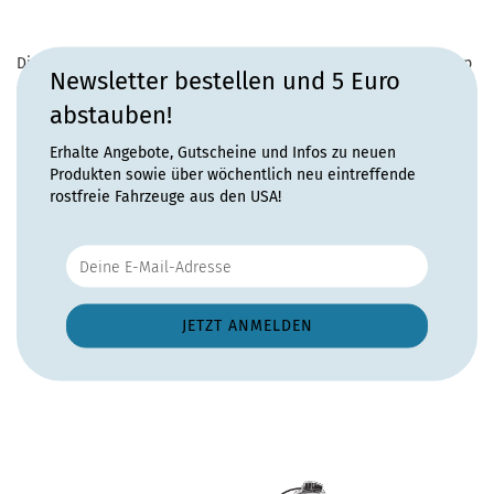
Diesen Artikel haben wir am Sonntag, 3. August 2025 in den Shop
Newsletter bestellen und 5 Euro
aufgenommen.
abstauben!
Erhalte Angebote, Gutscheine und Infos zu neuen
Produkten sowie über wöchentlich neu eintreffende
rostfreie Fahrzeuge aus den USA!