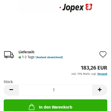
Lieferzeit:
A
1-3 Tage
(Ausland abweichend)
d
183,26 EUR
M
inkl. 19% MwSt. zzgl.
Versand
Stück:
Stück
In den Warenkorb