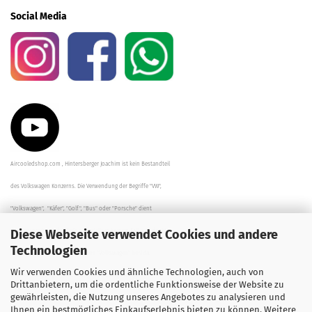
Social Media
Aircooledshop.com , Hintersberger Joachim ist kein Bestandteil
des Volkswagen Konzerns. Die Verwendung der Begriffe "VW",
"Volkswagen", "Käfer", "Golf", "Bus" oder "Porsche" dient
Diese Webseite verwendet Cookies und andere
der Beschreibung der Teile und stellt in keinem Fall eine direkte
Technologien
Verbindung zu dem Unternehmen "Volkswagen" her/da.
Wir verwenden Cookies und ähnliche Technologien, auch von
Die Beschreibungen, Zeichnungen und Angaben zur
Drittanbietern, um die ordentliche Funktionsweise der Website zu
gewährleisten, die Nutzung unseres Angebotes zu analysieren und
Verwendung sind sorgfältig überprüft worden.
Ihnen ein bestmögliches Einkaufserlebnis bieten zu können. Weitere