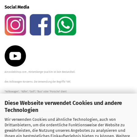
Social Media
Aircooledshop.com , Hintersberger Joachim ist kein Bestandteil
des Volkswagen Konzerns. Die Verwendung der Begriffe "VW",
"Volkswagen", "Käfer", "Golf", "Bus" oder "Porsche" dient
Diese Webseite verwendet Cookies und andere
der Beschreibung der Teile und stellt in keinem Fall eine direkte
Technologien
Verbindung zu dem Unternehmen "Volkswagen" her/da.
Wir verwenden Cookies und ähnliche Technologien, auch von
Die Beschreibungen, Zeichnungen und Angaben zur
Drittanbietern, um die ordentliche Funktionsweise der Website zu
gewährleisten, die Nutzung unseres Angebotes zu analysieren und
Verwendung sind sorgfältig überprüft worden.
Ihnen ein bestmögliches Einkaufserlebnis bieten zu können. Weitere