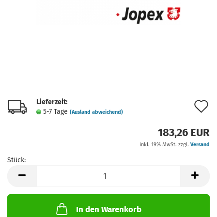
Lieferzeit:
A
5-7 Tage
(Ausland abweichend)
d
183,26 EUR
M
inkl. 19% MwSt. zzgl.
Versand
Stück:
Stück
In den Warenkorb