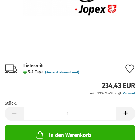
Lieferzeit:
A
5-7 Tage
(Ausland abweichend)
d
234,43 EUR
M
inkl. 19% MwSt. zzgl.
Versand
Stück:
Stück
In den Warenkorb