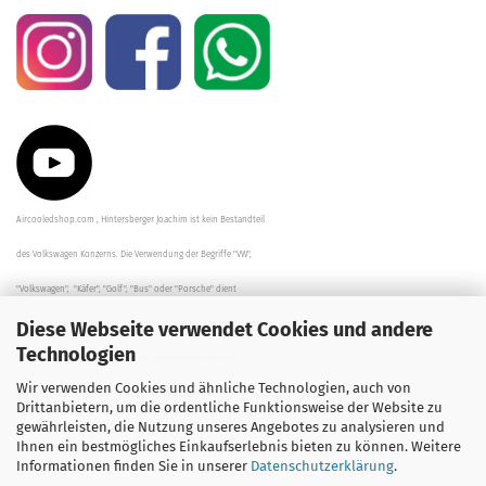
Aircooledshop.com , Hintersberger Joachim ist kein Bestandteil
des Volkswagen Konzerns. Die Verwendung der Begriffe "VW",
"Volkswagen", "Käfer", "Golf", "Bus" oder "Porsche" dient
Diese Webseite verwendet Cookies und andere
der Beschreibung der Teile und stellt in keinem Fall eine direkte
Technologien
Verbindung zu dem Unternehmen "Volkswagen" her/da.
Wir verwenden Cookies und ähnliche Technologien, auch von
Die Beschreibungen, Zeichnungen und Angaben zur
Drittanbietern, um die ordentliche Funktionsweise der Website zu
gewährleisten, die Nutzung unseres Angebotes zu analysieren und
Verwendung sind sorgfältig überprüft worden.
Ihnen ein bestmögliches Einkaufserlebnis bieten zu können. Weitere
Informationen finden Sie in unserer
Datenschutzerklärung
.