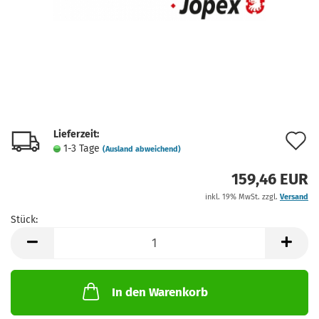
Lieferzeit:
A
1-3 Tage
(Ausland abweichend)
d
159,46 EUR
M
inkl. 19% MwSt. zzgl.
Versand
Stück:
Stück
In den Warenkorb