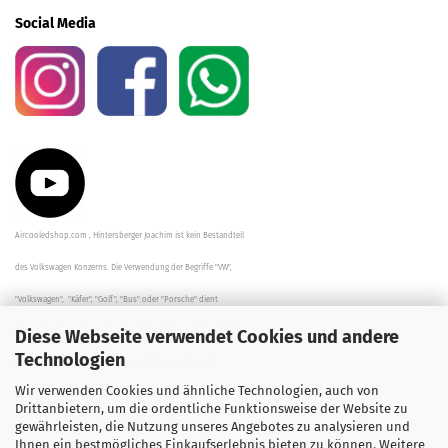
Social Media
Aircooledshop.com , Hintersberger Joachim ist kein Bestandteil
des Volkswagen Konzerns. Die Verwendung der Begriffe "VW",
"Volkswagen", "Käfer", "Golf", "Bus" oder "Porsche" dient
Diese Webseite verwendet Cookies und andere
der Beschreibung der Teile und stellt in keinem Fall eine direkte
Technologien
Verbindung zu dem Unternehmen "Volkswagen" her/da.
Wir verwenden Cookies und ähnliche Technologien, auch von
Die Beschreibungen, Zeichnungen und Angaben zur
Drittanbietern, um die ordentliche Funktionsweise der Website zu
gewährleisten, die Nutzung unseres Angebotes zu analysieren und
Verwendung sind sorgfältig überprüft worden.
Ihnen ein bestmögliches Einkaufserlebnis bieten zu können. Weitere