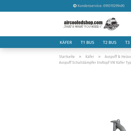
Kundenservice: 099319299490
KÄFER
T1 BUS
T2 BUS
T3
»
»
Startseite
Käfer
Auspuff & Heizu
Auspuff Schalldämpfer Endtopf VW Käfer Typ1 