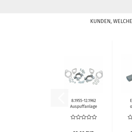
KUNDEN, WELCHE 
8.1955-12.1962
E
Auspuffanlage
o
Montagekit VW
En
Käfer Typ1...
gr