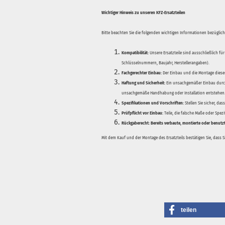
Wichtiger Hinweis zu unseren KFZ-Ersatzteilen
Bitte beachten Sie die folgenden wichtigen Informationen bezüglich 
Kompatibilität:
Unsere Ersatzteile sind ausschließlich für
Schlüsselnummern, Baujahr, Herstellerangaben).
Fachgerechter Einbau:
Der Einbau und die Montage dieser
Haftung und Sicherheit:
Ein unsachgemäßer Einbau durch
unsachgemäße Handhabung oder Installation entstehen
Spezifikationen und Vorschriften:
Stellen Sie sicher, da
Prüfpflicht vor Einbau:
Teile, die falsche Maße oder Spez
Rückgaberecht:
Bereits verbaute, montierte oder benutz
Mit dem Kauf und der Montage des Ersatzteils bestätigen Sie, dass 
teilen