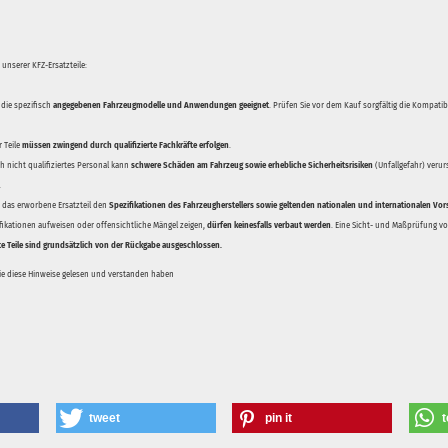
unserer KFZ-Ersatzteile:
 die spezifisch
angegebenen Fahrzeugmodelle und Anwendungen geeignet
. Prüfen Sie vor dem Kauf sorgfältig die Kompati
 Teile
müssen zwingend durch qualifizierte Fachkräfte erfolgen
.
 nicht qualifiziertes Personal kann
schwere Schäden am Fahrzeug sowie erhebliche Sicherheitsrisiken
(Unfallgefahr) veru
.
ss das erworbene Ersatzteil den
Spezifikationen des Fahrzeugherstellers sowie geltenden nationalen und internationalen Vor
ifikationen aufweisen oder offensichtliche Mängel zeigen,
dürfen keinesfalls verbaut werden
. Eine Sicht- und Maßprüfung vor
te Teile sind grundsätzlich von der Rückgabe ausgeschlossen.
Sie diese Hinweise gelesen und verstanden haben
tweet
pin it
t