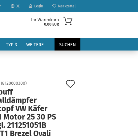
n
DE
Login
Merkzettel
Ihr Warenkorb
0,00 EUR
TYP 3
WEITERE
SUCHEN
Auf
:
J8120600300
)
puff
den
alldämpfer
?
Merkzettel
topf VW Käfer
1 Motor 25 30 PS
l. 211251051B
T1 Brezel Ovali