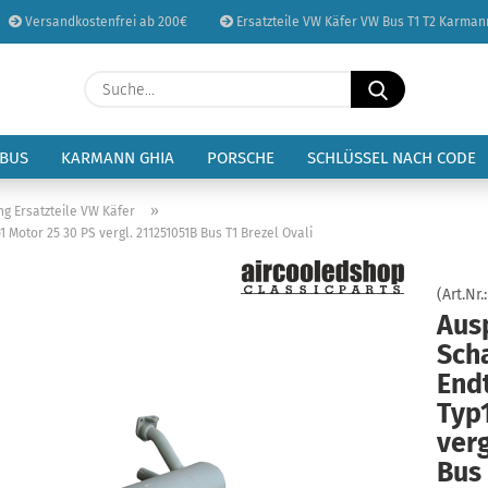
Versandkostenfrei ab 200€
Ersatzteile VW Käfer VW Bus T1 T2 Karman
Sprache auswählen
Suche...
E-Mail
Lieferland
 BUS
KARMANN GHIA
PORSCHE
SCHLÜSSEL NACH CODE
Passwort
»
ng Ersatzteile VW Käfer
Motor 25 30 PS vergl. 211251051B Bus T1 Brezel Ovali
(Art.Nr.
Aus
Konto erstellen
Sch
Passwort vergessen
End
Typ
verg
Bus 