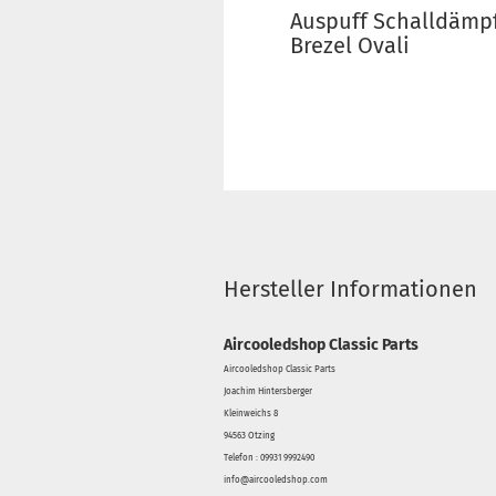
Auspuff Schalldämpf
Brezel Ovali
Hersteller Informationen
Aircooledshop Classic Parts
Aircooledshop Classic Parts
Joachim Hintersberger
Kleinweichs 8
94563 Otzing
Telefon : 09931 9992490
info@aircooledshop.com