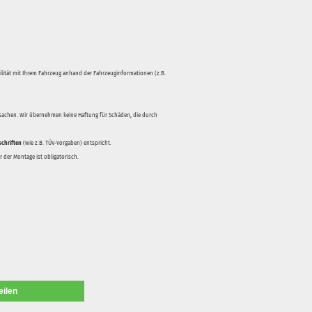
bilität mit Ihrem Fahrzeug anhand der Fahrzeuginformationen (z.B.
rsachen. Wir übernehmen keine Haftung für Schäden, die durch
schriften
(wie z.B. TÜV-Vorgaben) entspricht.
 der Montage ist obligatorisch.
eilen