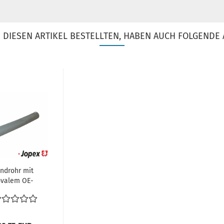
DIESEN ARTIKEL BESTELLTEN, HABEN AUCH FOLGENDE 
ndrohr mit
valem OE-
de, 245 mm,
au VW Käfer
Typ1...