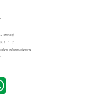
z
ackierung
Bus T1 T2
kaufen Informationen
W