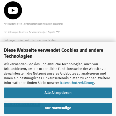
Aircooledshop.com , Hintersberger Joachim ist kein Bestandteil
des Volkswagen Konzerns. Die Verwendung der Begriffe "VW",
"Volkswagen", "Käfer", "Golf", "Bus" oder "Porsche" dient
Diese Webseite verwendet Cookies und andere
der Beschreibung der Teile und stellt in keinem Fall eine direkte
Technologien
Verbindung zu dem Unternehmen "Volkswagen" her/da.
Wir verwenden Cookies und ähnliche Technologien, auch von
Die Beschreibungen, Zeichnungen und Angaben zur
Drittanbietern, um die ordentliche Funktionsweise der Website zu
gewährleisten, die Nutzung unseres Angebotes zu analysieren und
Verwendung sind sorgfältig überprüft worden.
Ihnen ein bestmögliches Einkaufserlebnis bieten zu können. Weitere
Informationen finden Sie in unserer
Datenschutzerklärung
.
Alle Akzeptieren
Vertrag widerrufen
Nur Notwendige