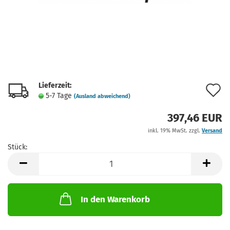
Lieferzeit:
A
5-7 Tage
(Ausland abweichend)
d
397,46 EUR
M
inkl. 19% MwSt. zzgl.
Versand
Stück:
Stück
In den Warenkorb