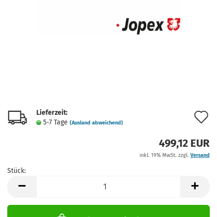
Lieferzeit:
A
5-7 Tage
(Ausland abweichend)
d
499,12 EUR
M
inkl. 19% MwSt. zzgl.
Versand
Stück:
Stück