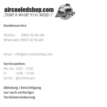
Kundenservice
Telefon :
09931 92 99 490
WhatsApp:
09931 92 99 490
Email : info@aircooledshop.com
Servicezeiten:
Mo-Do : 9.00 - 17.00
Fr : 9.00 - 12.00
Sa-So : geschlossen
Abholung / Besichtigung
nur nach vorheriger
Terminvereinbarung