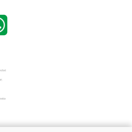
ndteil
W",
irekte