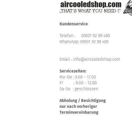
Kundenservice
Telefon :
09931 92 99 490
WhatsApp:
09931 92 99 490
Email : info@aircooledshop.com
Servicezeiten:
Mo-Do : 9.00 - 17.00
Fr : 9.00 - 12.00
Sa-So : geschlossen
Abholung / Besichtigung
nur nach vorheriger
Terminvereinbarung