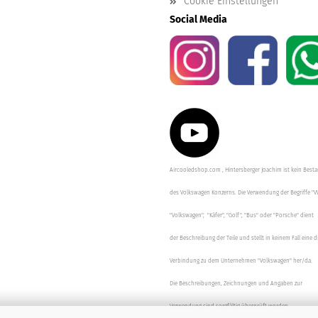
Cookie Einstellungen
Social Media
Aircooledshop.com , Hintersberger Joachim ist kein Besta
des Volkswagen Konzerns. Die Verwendung der Begriffe "V
"Volkswagen", "Käfer", "Golf", "Bus" oder "Porsche" dient
der Beschreibung der Teile und stellt in keinem Fall eine d
Verbindung zu dem Unternehmen "Volkswagen" her/da.
Die Beschreibungen, Zeichnungen und Angaben zur
Verwendung sind sorgfältig überprüft worden.