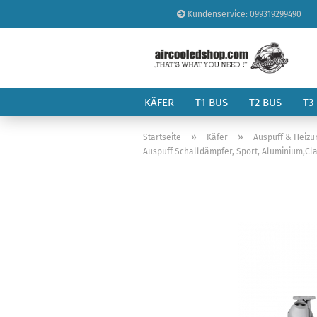
Kundenservice: 099319299490
KÄFER
T1 BUS
T2 BUS
T3
»
»
Startseite
Käfer
Auspuff & Heizu
Auspuff Schalldämpfer, Sport, Aluminium,Clas