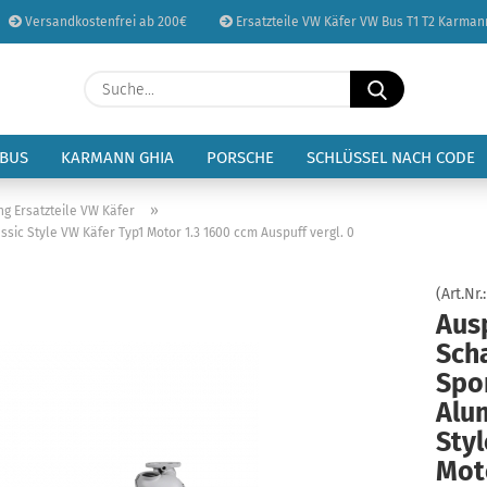
Versandkostenfrei ab 200€
Ersatzteile VW Käfer VW Bus T1 T2 Karman
Sprache auswählen
Suche...
E-Mail
Lieferland
 BUS
KARMANN GHIA
PORSCHE
SCHLÜSSEL NACH CODE
Passwort
»
ng Ersatzteile VW Käfer
sic Style VW Käfer Typ1 Motor 1.3 1600 ccm Auspuff vergl. 0
(Art.Nr.
Aus
Konto erstellen
Sch
Passwort vergessen
Spor
Alu
Sty
Mot