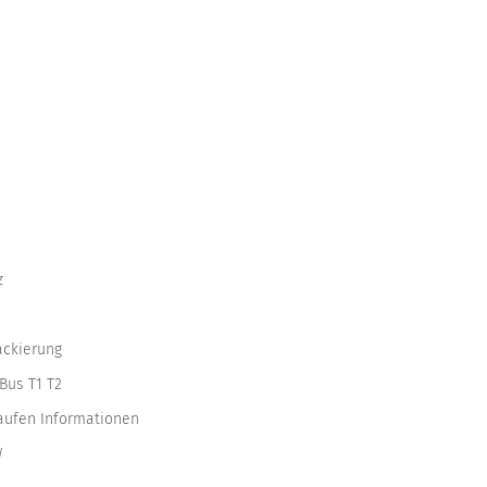
z
ackierung
Bus T1 T2
kaufen Informationen
W