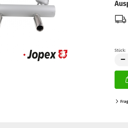
Ausp
Stück:
Stück
Fra