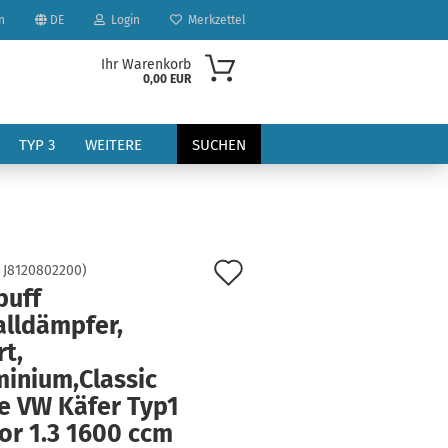
n
DE
Login
Merkzettel
Ihr Warenkorb
0,00 EUR
TYP 3
WEITERE
SUCHEN
Auf
:
J8120802200
)
puff
den
alldämpfer,
?
Merkzettel
t,
minium,Classic
le VW Käfer Typ1
or 1.3 1600 ccm