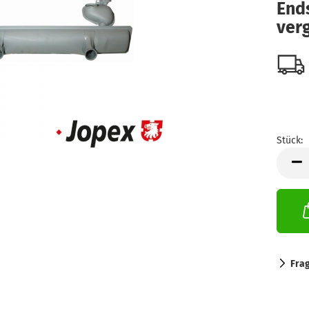
End
verg
Stück:
Stück
Fra