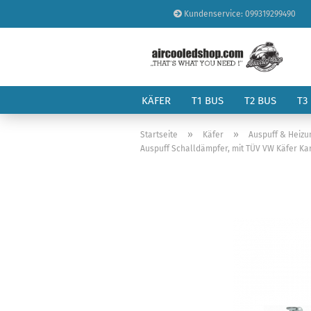
Kundenservice: 099319299490
KÄFER
T1 BUS
T2 BUS
T3
»
»
Startseite
Käfer
Auspuff & Heizu
Auspuff Schalldämpfer, mit TÜV VW Käfer Ka