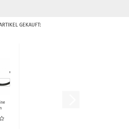
ARTIKEL GEKAUFT:
ine
n
al
e...