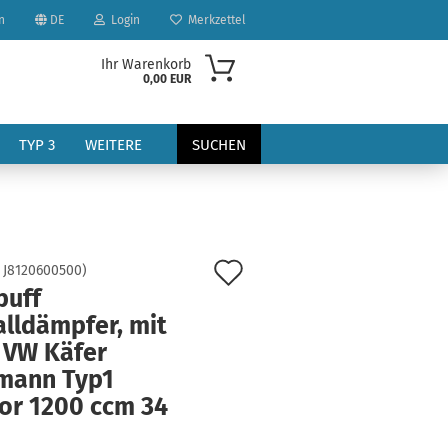
n
DE
Login
Merkzettel
Ihr Warenkorb
0,00 EUR
TYP 3
WEITERE
SUCHEN
Auf
:
J8120600500
)
puff
den
alldämpfer, mit
?
Merkzettel
 VW Käfer
mann Typ1
or 1200 ccm 34