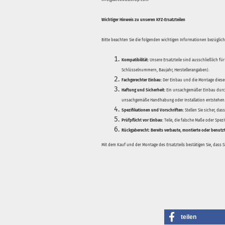
Wichtiger Hinweis zu unseren KFZ-Ersatzteilen
Bitte beachten Sie die folgenden wichtigen Informationen bezüglich 
Kompatibilität:
Unsere Ersatzteile sind ausschließlich für
Schlüsselnummern, Baujahr, Herstellerangaben).
Fachgerechter Einbau:
Der Einbau und die Montage dieser
Haftung und Sicherheit:
Ein unsachgemäßer Einbau durch
unsachgemäße Handhabung oder Installation entstehen
Spezifikationen und Vorschriften:
Stellen Sie sicher, da
Prüfpflicht vor Einbau:
Teile, die falsche Maße oder Spez
Rückgaberecht:
Bereits verbaute, montierte oder benutz
Mit dem Kauf und der Montage des Ersatzteils bestätigen Sie, dass 
teilen