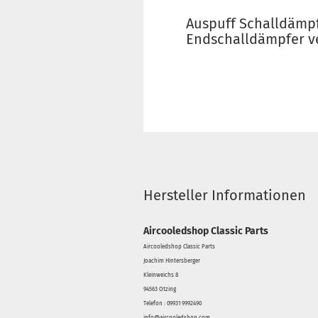
Auspuff Schalldämp
Endschalldämpfer ve
Hersteller Informationen
Aircooledshop Classic Parts
Aircooledshop Classic Parts
Joachim Hintersberger
Kleinweichs 8
94563 Otzing
Telefon : 09931 9992490
info@aircooledshop.com