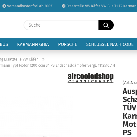
Versandkostenfrei ab 200€
Ersatzteile VW Käfer VW Bus T1 T2 Karman
Sprache auswählen
Suche...
E-Mail
Lieferland
 BUS
KARMANN GHIA
PORSCHE
SCHLÜSSEL NACH CODE
Passwort
»
ng Ersatzteile VW Käfer
rmann Typ1 Motor 1200 ccm 34 PS Endschalldämpfer vergl. 111251051H
(Art.Nr.
Aus
Konto erstellen
Sch
Passwort vergessen
TÜV
Kar
Mot
PS