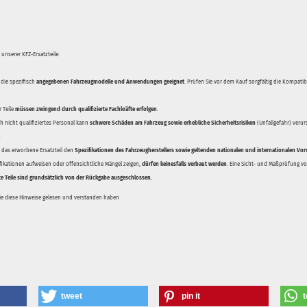
unserer KFZ-Ersatzteile:
 die spezifisch
angegebenen Fahrzeugmodelle und Anwendungen geeignet
. Prüfen Sie vor dem Kauf sorgfältig die Kompati
 Teile
müssen zwingend durch qualifizierte Fachkräfte erfolgen
.
 nicht qualifiziertes Personal kann
schwere Schäden am Fahrzeug sowie erhebliche Sicherheitsrisiken
(Unfallgefahr) veru
.
ss das erworbene Ersatzteil den
Spezifikationen des Fahrzeugherstellers sowie geltenden nationalen und internationalen Vor
ifikationen aufweisen oder offensichtliche Mängel zeigen,
dürfen keinesfalls verbaut werden
. Eine Sicht- und Maßprüfung vor
te Teile sind grundsätzlich von der Rückgabe ausgeschlossen.
Sie diese Hinweise gelesen und verstanden haben
tweet
pin it
t