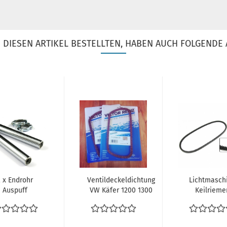
DIESEN ARTIKEL BESTELLTEN, HABEN AUCH FOLGENDE 
2 x Endrohr
Ventildeckeldichtung
Lichtmasch
Auspuff
VW Käfer 1200 1300
Keilrieme
drohre Chrom
1500 1600 1302...
Bosch /
 Käfer 1200
Continent
1300...
Riemenscheib