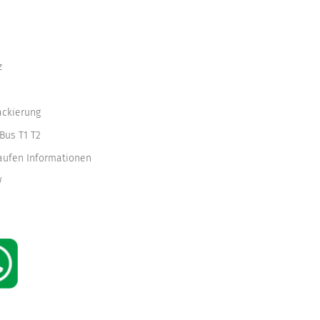
z
ackierung
Bus T1 T2
kaufen Informationen
W