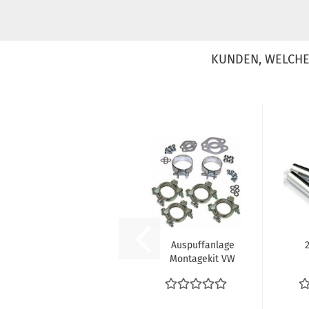
KUNDEN, WELCHE 
Auspuffanlage
Montagekit VW
Käfer Typ1 Auspuff
En
Endschalldämpfer...
VW