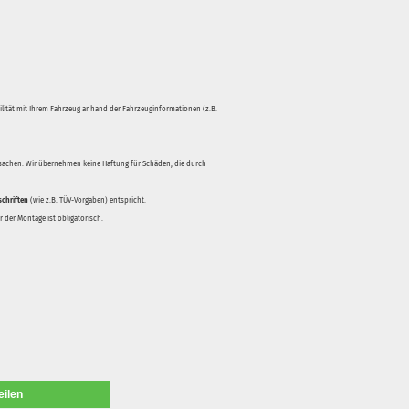
bilität mit Ihrem Fahrzeug anhand der Fahrzeuginformationen (z.B.
rsachen. Wir übernehmen keine Haftung für Schäden, die durch
schriften
(wie z.B. TÜV-Vorgaben) entspricht.
 der Montage ist obligatorisch.
eilen