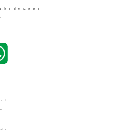
kaufen Informationen
W
ndteil
W",
irekte