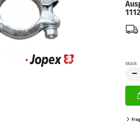
Ausp
111
Stück:
Stück
Fra