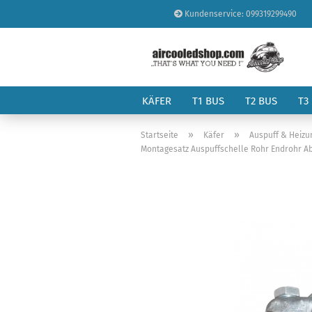
Kundenservice: 099319299490
KÄFER
T1 BUS
T2 BUS
T3
»
»
Startseite
Käfer
Auspuff & Heizu
Montagesatz Auspuffschelle Rohr Endrohr Abg