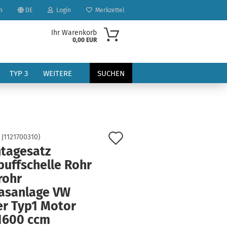
n
DE
Login
Merkzettel
Ihr Warenkorb
0,00 EUR
TYP 3
WEITERE
SUCHEN
Auf
:
J1121700310
)
tagesatz
den
puffschelle Rohr
?
Merkzettel
rohr
asanlage VW
er Typ1 Motor
-1600 ccm