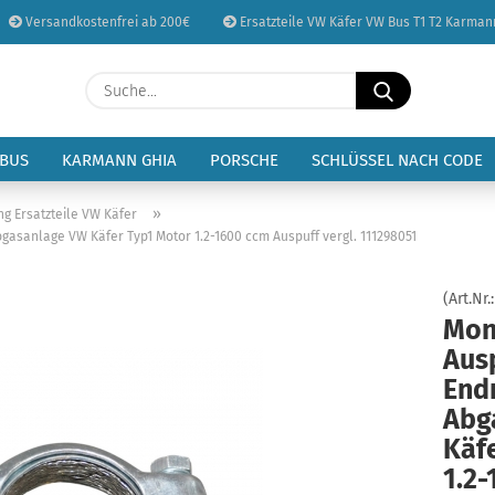
Versandkostenfrei ab 200€
Ersatzteile VW Käfer VW Bus T1 T2 Karman
Sprache auswählen
Suche...
E-Mail
Lieferland
 BUS
KARMANN GHIA
PORSCHE
SCHLÜSSEL NACH CODE
Passwort
»
ng Ersatzteile VW Käfer
asanlage VW Käfer Typ1 Motor 1.2-1600 ccm Auspuff vergl. 111298051
(Art.Nr.
Mon
Konto erstellen
Aus
Passwort vergessen
End
Abg
Käf
1.2