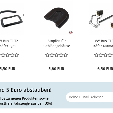
W Bus T1 T2
Stopfen für
VW Bus T1 
Käfer Typ1
Gebläsegehäuse
Käfer Karm
Dichtung
Gebläsekasten
Verbinde
ftleitbleche
Typ1 Motor...
Heizschlau
für...
Schalldämpfe
5,50 EUR
5,80 EUR
6,50 EU
nd 5 Euro abstauben!
nfos zu neuen Produkten sowie
rostfreie Fahrzeuge aus den USA!