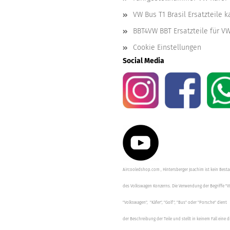
VW Bus T1 Brasil Ersatzteile 
BBT4VW BBT Ersatzteile für V
Cookie Einstellungen
Social Media
Aircooledshop.com , Hintersberger Joachim ist kein Besta
des Volkswagen Konzerns. Die Verwendung der Begriffe "V
"Volkswagen", "Käfer", "Golf", "Bus" oder "Porsche" dient
der Beschreibung der Teile und stellt in keinem Fall eine d