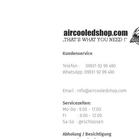
Kundenservice
Telefon :
09931 92 99 490
WhatsApp:
09931 92 99 490
Email : info@aircooledshop.com
Servicezeiten:
Mo-Do : 9.00 - 17.00
Fr : 9.00 - 12.00
Sa-So : geschlossen
Abholung / Besichtigung