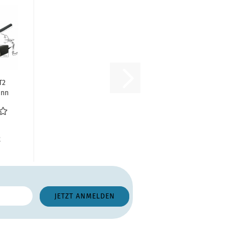
T2
ann
r
ch
r...
R