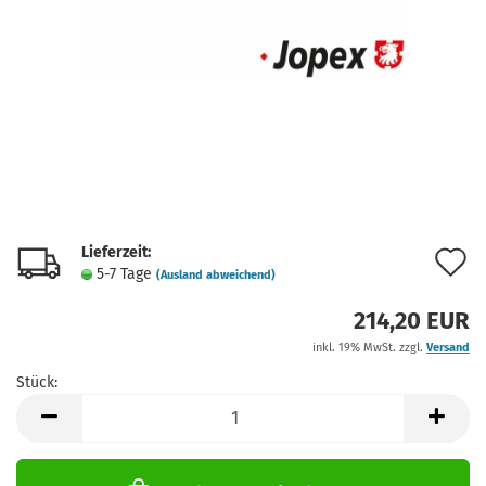
Lieferzeit:
A
5-7 Tage
(Ausland abweichend)
d
214,20 EUR
M
inkl. 19% MwSt. zzgl.
Versand
Stück:
Stück