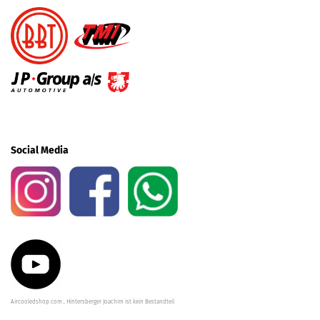
Social Media
Aircooledshop.com , Hintersberger Joachim ist kein Bestandteil