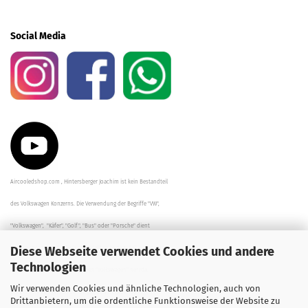
Social Media
Aircooledshop.com , Hintersberger Joachim ist kein Bestandteil
des Volkswagen Konzerns. Die Verwendung der Begriffe "VW",
"Volkswagen", "Käfer", "Golf", "Bus" oder "Porsche" dient
Diese Webseite verwendet Cookies und andere
der Beschreibung der Teile und stellt in keinem Fall eine direkte
Technologien
Verbindung zu dem Unternehmen "Volkswagen" her/da.
Wir verwenden Cookies und ähnliche Technologien, auch von
Die Beschreibungen, Zeichnungen und Angaben zur
Drittanbietern, um die ordentliche Funktionsweise der Website zu