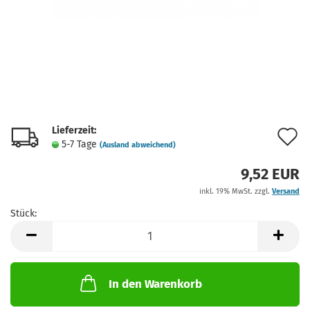
Lieferzeit:
A
5-7 Tage
(Ausland abweichend)
d
9,52 EUR
M
inkl. 19% MwSt. zzgl.
Versand
Stück:
Stück
In den Warenkorb