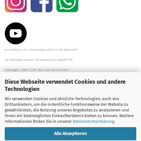
Aircooledshop.com , Hintersberger Joachim ist kein Bestandteil
des Volkswagen Konzerns. Die Verwendung der Begriffe "VW",
"Volkswagen", "Käfer", "Golf", "Bus" oder "Porsche" dient
Diese Webseite verwendet Cookies und andere
der Beschreibung der Teile und stellt in keinem Fall eine direkte
Technologien
Verbindung zu dem Unternehmen "Volkswagen" her/da.
Wir verwenden Cookies und ähnliche Technologien, auch von
Die Beschreibungen, Zeichnungen und Angaben zur
Drittanbietern, um die ordentliche Funktionsweise der Website zu
gewährleisten, die Nutzung unseres Angebotes zu analysieren und
Verwendung sind sorgfältig überprüft worden.
Ihnen ein bestmögliches Einkaufserlebnis bieten zu können. Weitere
Informationen finden Sie in unserer
Datenschutzerklärung
.
Alle Akzeptieren