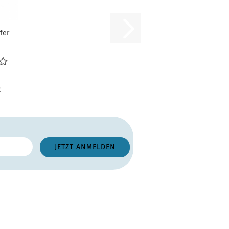
fer
ge
...
R