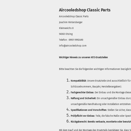
Aircooledshop Classic Parts
Aircooledshop Classic Parts
Joachim Hintersberger
Kleinweichs 8
94563 Otzing
Telefon : 09931 9992490
info@aircooledshop.com
Wichtiger Hinweis zu unseren KFZ-Ersatzteilen
Bitte beachten Sie die folgenden wichtigen Informationen bezüglich 
Kompatibilität:
Unsere Ersatzteile sind ausschließlich für
Schlüsselnummern, Baujahr, Herstellerangaben).
Fachgerechter Einbau:
Der Einbau und die Montage dieser
Haftung und Sicherheit:
Ein unsachgemäßer Einbau durch
unsachgemäße Handhabung oder Installation entstehen
Spezifikationen und Vorschriften:
Stellen Sie sicher, da
Prüfpflicht vor Einbau:
Teile, die falsche Maße oder Spez
Rückgaberecht:
Bereits verbaute, montierte oder benutz
Mit dem Kauf und der Montage des Ersatzteils bestätigen Sie, dass 