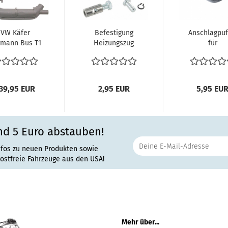
VW Käfer
Befestigung
Anschlagpuf
rmann Bus T1
Heizungszug
für
T2 T2a T2b
Seilzug Heizung
Schubstan
rmetauscher
Befestigung...
Käfer mit
Heizbirne...
Pendelachse
39,95 EUR
2,95 EUR
5,95 EU
nd 5 Euro abstauben!
nfos zu neuen Produkten sowie
rostfreie Fahrzeuge aus den USA!
Mehr über...