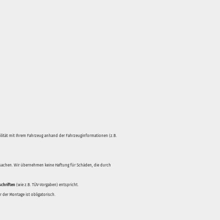
bilität mit Ihrem Fahrzeug anhand der Fahrzeuginformationen (z.B.
rsachen. Wir übernehmen keine Haftung für Schäden, die durch
schriften
(wie z.B. TÜV-Vorgaben) entspricht.
 der Montage ist obligatorisch.