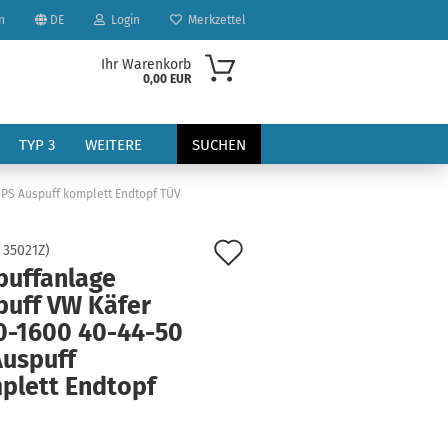
n
DE
Login
Merkzettel
Ihr Warenkorb
0,00 EUR
TYP 3
WEITERE
SUCHEN
 PS Auspuff komplett Endtopf TÜV
Auf
:
35021Z
)
puffanlage
den
puff VW Käfer
Merkzettel
0-1600 40-44-50
?
Auspuff
plett Endtopf