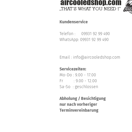
Kundenservice
Telefon :
09931 92 99 490
WhatsApp:
09931 92 99 490
Email : info@aircooledshop.com
Servicezeiten:
Mo-Do : 9.00 - 17.00
Fr : 9.00 - 12.00
Sa-So : geschlossen
Abholung / Besichtigung
nur nach vorheriger
Terminvereinbarung