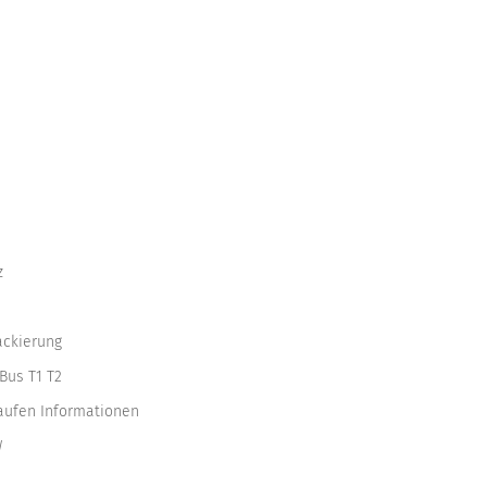
z
ackierung
Bus T1 T2
kaufen Informationen
W