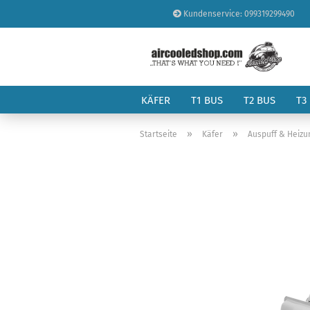
Kundenservice: 099319299490
KÄFER
T1 BUS
T2 BUS
T3
»
»
Startseite
Käfer
Auspuff & Heizu