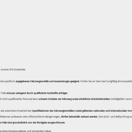
unserer KFZ-Ersatzteile:
 die spezifisch
angegebenen Fahrzeugmodelle und Anwendungen geeignet
. Prüfen Sie vor dem Kauf sorgfältig die Kompati
 Teile
müssen zwingend durch qualifizierte Fachkräfte erfolgen
.
 nicht qualifiziertes Personal kann
schwere Schäden am Fahrzeug sowie erhebliche Sicherheitsrisiken
(Unfallgefahr) veru
.
ss das erworbene Ersatzteil den
Spezifikationen des Fahrzeugherstellers sowie geltenden nationalen und internationalen Vor
ifikationen aufweisen oder offensichtliche Mängel zeigen,
dürfen keinesfalls verbaut werden
. Eine Sicht- und Maßprüfung vor
te Teile sind grundsätzlich von der Rückgabe ausgeschlossen.
Sie diese Hinweise gelesen und verstanden haben