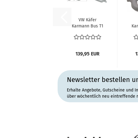
VW Käfer
Karmann Bus T1
Ka
T2 T2a T2b
Wärmetauscher
Wä
Heizbirne...
139,95 EUR
1
Newsletter bestellen u
Erhalte Angebote, Gutscheine und I
über wöchentlich neu eintreffende 