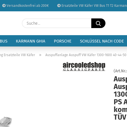
Versandkostenfrei ab 200€
Ersatzteile VW Käfer VW Bus T1 T2 Karman
Sprache auswählen
Suche...
E-Mail
Lieferland
 BUS
KARMANN GHIA
PORSCHE
SCHLÜSSEL NACH CODE
Passwort
»
ng Ersatzteile VW Käfer
Auspuffanlage Auspuff VW Käfer 1300-1600 40-44-50
(Art.Nr.
Aus
Aus
Konto erstellen
130
Passwort vergessen
PS 
kom
TÜV