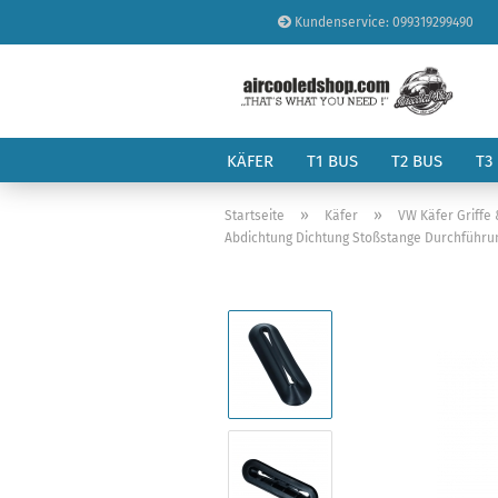
Kundenservice: 099319299490
KÄFER
T1 BUS
T2 BUS
T3
»
»
Startseite
Käfer
VW Käfer Griffe
Abdichtung Dichtung Stoßstange Durchführun