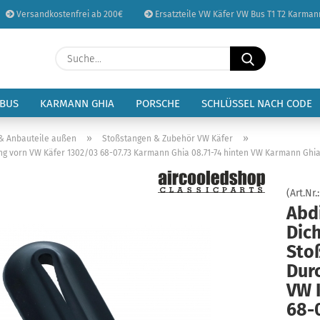
Versandkostenfrei ab 200€
Ersatzteile VW Käfer VW Bus T1 T2 Karman
Sprache auswählen
Suche...
E-Mail
Lieferland
 BUS
KARMANN GHIA
PORSCHE
SCHLÜSSEL NACH CODE
Passwort
»
»
 & Anbauteile außen
Stoßstangen & Zubehör VW Käfer
g vorn VW Käfer 1302/03 68-07.73 Karmann Ghia 08.71-74 hinten VW Karmann Ghia 
(Art.Nr.
Abd
Konto erstellen
Dic
Passwort vergessen
Sto
Dur
VW 
68-