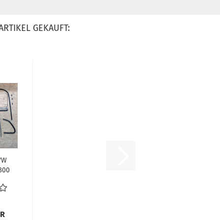
ARTIKEL GEKAUFT:
VW
300
...
UR