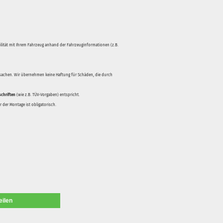
bilität mit Ihrem Fahrzeug anhand der Fahrzeuginformationen (z.B.
rsachen. Wir übernehmen keine Haftung für Schäden, die durch
schriften
(wie z.B. TÜV-Vorgaben) entspricht.
 der Montage ist obligatorisch.
eilen