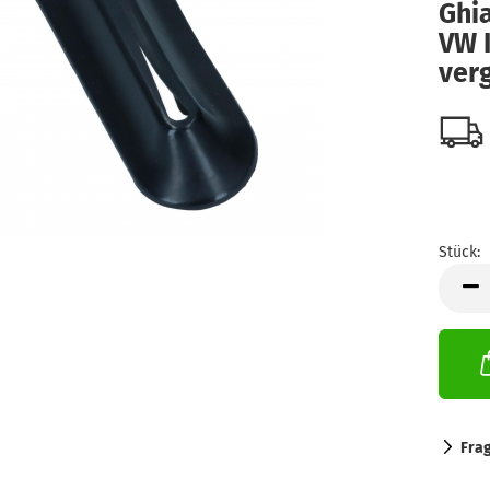
Ghia
VW 
verg
Stück:
Stück
Fra