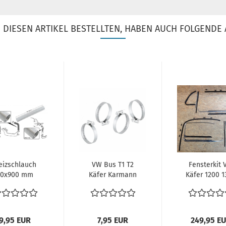
DIESEN ARTIKEL BESTELLTEN, HABEN AUCH FOLGENDE 
eizschlauch
VW Bus T1 T2
Fensterkit 
50x900 mm
Käfer Karmann
Käfer 1200 1
uminium VW
Verbinder
1302 1303
Käfer Typ1
Schelle
Fensterchrom
Motor...
Befestigung...
9,95 EUR
7,95 EUR
249,95 E