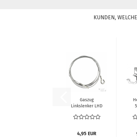
KUNDEN, WELCHE 
Gaszug
H
Linkslenker LHD
VW Käfer
al
Karmann Ghia
2650...
4,95 EUR