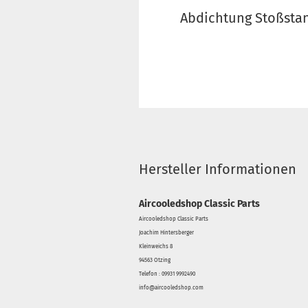
Abdichtung Stoßstan
Hersteller Informationen
Aircooledshop Classic Parts
Aircooledshop Classic Parts
Joachim Hintersberger
Kleinweichs 8
94563 Otzing
Telefon : 09931 9992490
info@aircooledshop.com