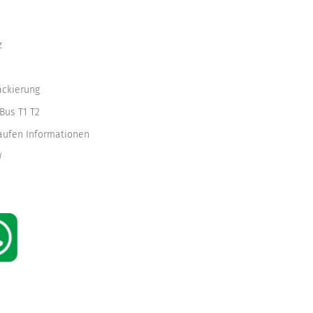
z
ackierung
Bus T1 T2
kaufen Informationen
W