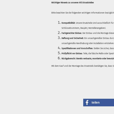
Wichtiger Hinweis zu unseren KFZ-Ersatzteilen
Bitte beachten Sie die folgenden wichtigen Informationen bezüglich 
Kompatibilität:
Unsere Ersatzteile sind ausschließlich für
Schlüsselnummern, Baujahr, Herstellerangaben).
Fachgerechter Einbau:
Der Einbau und die Montage dieser
Haftung und Sicherheit:
Ein unsachgemäßer Einbau durch
unsachgemäße Handhabung oder Installation entstehen
Spezifikationen und Vorschriften:
Stellen Sie sicher, da
Prüfpflicht vor Einbau:
Teile, die falsche Maße oder Spez
Rückgaberecht:
Bereits verbaute, montierte oder benutz
Mit dem Kauf und der Montage des Ersatzteils bestätigen Sie, dass 
teilen