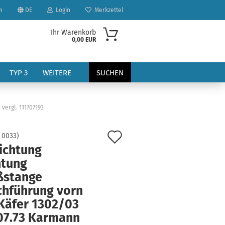
n
DE
Login
Merkzettel
Ihr Warenkorb
0,00 EUR
TYP 3
WEITERE
SUCHEN
vergl. 111707193
Auf
:
0033
)
ichtung
den
htung
?
Merkzettel
ßstange
chführung vorn
Käfer 1302/03
07.73 Karmann