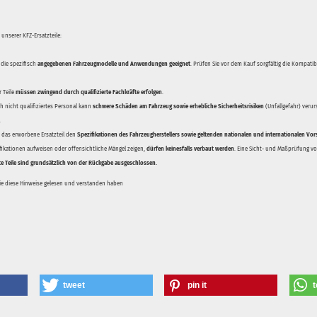
unserer KFZ-Ersatzteile:
 die spezifisch
angegebenen Fahrzeugmodelle und Anwendungen geeignet
. Prüfen Sie vor dem Kauf sorgfältig die Kompati
 Teile
müssen zwingend durch qualifizierte Fachkräfte erfolgen
.
 nicht qualifiziertes Personal kann
schwere Schäden am Fahrzeug sowie erhebliche Sicherheitsrisiken
(Unfallgefahr) veru
.
ss das erworbene Ersatzteil den
Spezifikationen des Fahrzeugherstellers sowie geltenden nationalen und internationalen Vor
ifikationen aufweisen oder offensichtliche Mängel zeigen,
dürfen keinesfalls verbaut werden
. Eine Sicht- und Maßprüfung vor
te Teile sind grundsätzlich von der Rückgabe ausgeschlossen.
Sie diese Hinweise gelesen und verstanden haben
tweet
pin it
t