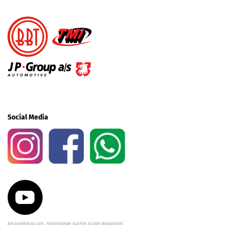
Social Media
Aircooledshop.com , Hintersberger Joachim ist kein Bestandteil