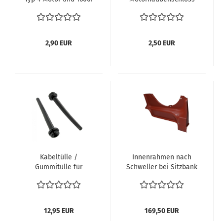
ab Fgst. 11- E -119 816,
VW Käfer 8.64-7.71 Bus
M9 x 1, VEWIB VW T2
T1 66-67 alle vergl. 111
Typ4 Motor und Käfer
827 517A 111827517A
1600i alle vergl.
2,90 EUR
2,50 EUR
025109451
Kabeltülle /
Innenrahmen nach
Gummitülle für
Schweller bei Sitzbank
heizbare Heckscheibe
hinten VW Käfer 1950-
– VW Käfer und Bus T2
1990 Reparaturblech
143971919
innen
12,95 EUR
169,50 EUR