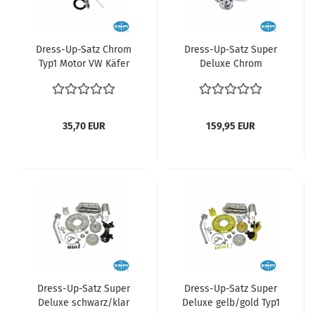
Dress-Up-Satz Chrom
Dress-Up-Satz Super
Typ1 Motor VW Käfer
Deluxe Chrom
VW Bus T1 VW Bus T2
Motorverlechung Trike
VW Bus T3 VW Type 3
Käfer Typ1 Motor
VW Karmann Ghia VW
Keilriemenabdeckung
181 vergl. 00-8740-0
Öeinfüller Ventildeckel
35,70 EUR
159,95 EUR
Tuning Lichtmaschine
Dress-Up-Satz Super
Dress-Up-Satz Super
Deluxe schwarz/klar
Deluxe gelb/gold Typ1