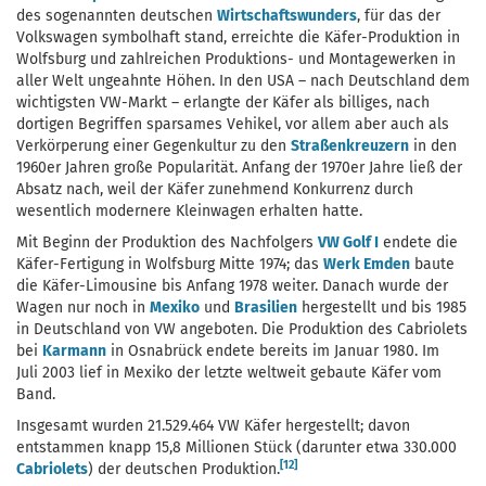
des sogenannten deutschen
Wirtschaftswunders
, für das der
Volkswagen symbolhaft stand, erreichte die Käfer-Produktion in
Wolfsburg und zahlreichen Produktions- und Montagewerken in
aller Welt ungeahnte Höhen. In den USA – nach Deutschland dem
wichtigsten VW-Markt – erlangte der Käfer als billiges, nach
dortigen Begriffen sparsames Vehikel, vor allem aber auch als
Verkörperung einer Gegenkultur zu den
Straßenkreuzern
in den
1960er Jahren große Popularität. Anfang der 1970er Jahre ließ der
Absatz nach, weil der Käfer zunehmend Konkurrenz durch
wesentlich modernere Kleinwagen erhalten hatte.
Mit Beginn der Produktion des Nachfolgers
VW Golf I
endete die
Käfer-Fertigung in Wolfsburg Mitte 1974; das
Werk Emden
baute
die Käfer-Limousine bis Anfang 1978 weiter. Danach wurde der
Wagen nur noch in
Mexiko
und
Brasilien
hergestellt und bis 1985
in Deutschland von VW angeboten. Die Produktion des Cabriolets
bei
Karmann
in Osnabrück endete bereits im Januar 1980. Im
Juli 2003 lief in Mexiko der letzte weltweit gebaute Käfer vom
Band.
Insgesamt wurden 21.529.464 VW Käfer hergestellt; davon
entstammen knapp 15,8 Millionen Stück (darunter etwa 330.000
[12]
Cabriolets
) der deutschen Produktion.