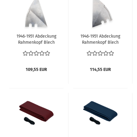
1946-1951 Abdeckung
1946-1951 Abdeckung
Rahmenkopf Blech
Rahmenkopf Blech
links VW Käfer Brezel
rechts VW Käfer Brezel
Ovali 111701059A
Ovali 111701060
Vorderachsaufnahme
Vorderachsaufnahme
Dreiecksplatte links
Dreiecksplatte rechts
109,55 EUR
114,55 EUR
Käfer bis 1951
Käfer bis 1951