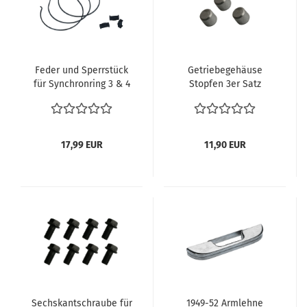
Feder und Sperrstück
Getriebegehäuse
für Synchronring 3 & 4
Stopfen 3er Satz
Schaltgetriebe VW
Getriebe VW Bus T1 T2
Käfer T1 T2 Karmann
T3 Käfer Karmann
vergl. 113311311 &
vergl. 113 311 599
113309313 Getriebe
113311599
17,99 EUR
11,90 EUR
überholen
Sechskantschraube für
1949-52 Armlehne