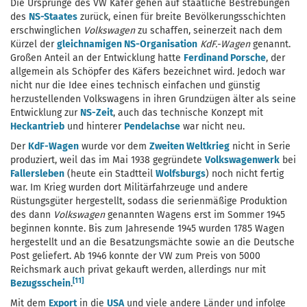
Die Ursprünge des VW Käfer gehen auf staatliche Bestrebungen
des
NS-Staates
zurück, einen für breite Bevölkerungsschichten
erschwinglichen
Volkswagen
zu schaffen, seinerzeit nach dem
Kürzel der
gleichnamigen NS-Organisation
KdF.-Wagen
genannt.
Großen Anteil an der Entwicklung hatte
Ferdinand Porsche
, der
allgemein als Schöpfer des Käfers bezeichnet wird. Jedoch war
nicht nur die Idee eines technisch einfachen und günstig
herzustellenden Volkswagens in ihren Grundzügen älter als seine
Entwicklung zur
NS-Zeit
, auch das technische Konzept mit
Heckantrieb
und hinterer
Pendelachse
war nicht neu.
Der
KdF-Wagen
wurde vor dem
Zweiten Weltkrieg
nicht in Serie
produziert, weil das im Mai 1938 gegründete
Volkswagenwerk
bei
Fallersleben
(heute ein Stadtteil
Wolfsburgs
) noch nicht fertig
war. Im Krieg wurden dort Militärfahrzeuge und andere
Rüstungsgüter hergestellt, sodass die serienmäßige Produktion
des dann
Volkswagen
genannten Wagens erst im Sommer 1945
beginnen konnte. Bis zum Jahresende 1945 wurden 1785 Wagen
hergestellt und an die Besatzungsmächte sowie an die Deutsche
Post geliefert. Ab 1946 konnte der VW zum Preis von 5000
Reichsmark auch privat gekauft werden, allerdings nur mit
[11]
Bezugsschein
.
Mit dem
Export
in die
USA
und viele andere Länder und infolge