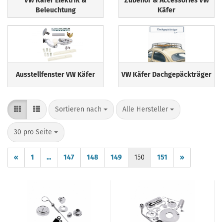
VW Käfer Elektrik &
Zubehör & Accessories VW
Beleuchtung
Käfer
Ausstellfenster VW Käfer
VW Käfer Dachgepäckträger
Sortieren nach
pro Seite
Sortieren nach
Alle Hersteller
pro Seite
30 pro Seite
«
1
...
147
148
149
150
151
»