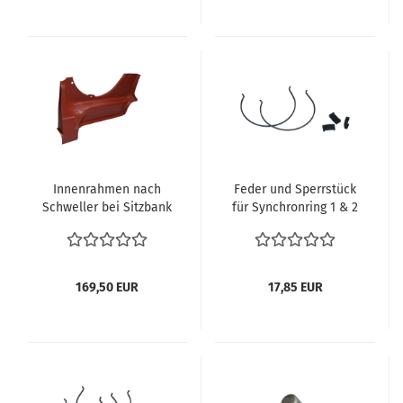
Innenrahmen nach
Feder und Sperrstück
Schweller bei Sitzbank
für Synchronring 1 & 2
hinten rechts VW Käfer
Getriebe VW Käfer T1
1950-1991
T2 Karmann vergl. 004
Reparaturblech unter
311 311
Sitzbank
169,50 EUR
17,85 EUR