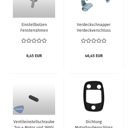
Einstellbolzen
Verdeckschnapper
Fensterrahmen
Verdeckverschluss
Cabriotür VW Käfer
Cabrio ab 5.1960-Ende
141837563
der Baureihe
Gewindebolzen für
151871391A
Fensterrahmen &
Verdeckhalteklapper
6,45 EUR
46,45 EUR
Karmann Ghia
Clip
Ventileinstellschraube
Dichtung
Typ 4 Motor und 1600i
Motorhaubenschloss