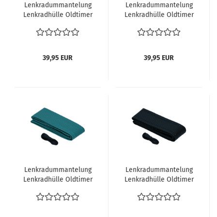
Lenkradummantelung
Lenkradummantelung
Lenkradhülle Oldtimer
Lenkradhülle Oldtimer
Lenkradbezug 40 cm
Lenkradbezug 40 cm
dunkel rot VW Käfer
dunkel blau VW Käfer
alle vergl.
alle vergl.
39,95 EUR
39,95 EUR
Lenkradummantelung
Lenkradummantelung
Lenkradhülle Oldtimer
Lenkradhülle Oldtimer
Lenkradbezug 40 cm
Lenkradbezug 40 cm
türkis VW Käfer
schwarz VW Käfer
Lenkrad reparieren