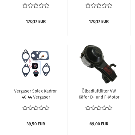
Typ1 Motor VW Käfer
Motor VW Käfer VW
VW Bus T1 VW Bus T2
Bus T1 VW Bus T2 VW
VW Bus T3 VW Type 3
Bus T3 VW Type 3 VW
VW Karmann Ghia VW
Karmann Ghia VW 181
170,17 EUR
170,17 EUR
181 vergl. 00-8656-0
vergl. 00-8655-0
Vergaser Solex Kadron
Ölbadluftfliter VW
40 44 Vergaser
Käfer D- und F-Motor
Reparatursatz VW
ab 8/ '69, gebraucht,
Käfer Bus Porsche
aber original VW
Vergaserdichtsatz mit
113129613Q Original VW
Schwimmer &
Käfer Ölbadluftfilter
39,50 EUR
69,00 EUR
Nadelventil
(113129613Q) – Perfekt
Reparatursatz für
für 1200 & 1300