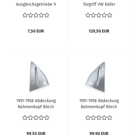
Ausgleichsgetriebe 9
Türgriff VW Käfer
mm Getriebe
Brezel 111867171
Übersetzung VW Käfer
Innenausstattung Griff
Bus T1 Kübel alle vergl.
Türpappe
014 409 135 014409135
7,50 EUR
129,50 EUR
Schrauben Kegel- und
Tellerrad Pendelachse
1951-1958 Abdeckung
1951-1958 Abdeckung
Rahmenkopf Blech
Rahmenkopf Blech
links VW Käfer Brezel
rechts VW Käfer Brezel
Ovali 111701059A
Ovali 111701060A
99,55 EUR
99,90 EUR