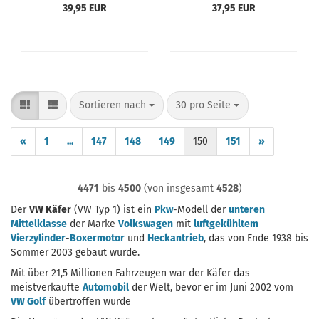
39,95 EUR
37,95 EUR
Sortieren nach
pro Seite
Sortieren nach
30 pro Seite
«
1
...
147
148
149
150
151
»
4471
bis
4500
(von insgesamt
4528
)
Der
VW Käfer
(VW Typ 1) ist ein
Pkw
-Modell der
unteren
Mittelklasse
der Marke
Volkswagen
mit
luftgekühltem
Vierzylinder
-
Boxermotor
und
Heckantrieb
, das von Ende 1938 bis
Sommer 2003 gebaut wurde.
Mit über 21,5 Millionen Fahrzeugen war der Käfer das
meistverkaufte
Automobil
der Welt, bevor er im Juni 2002 vom
VW Golf
übertroffen wurde