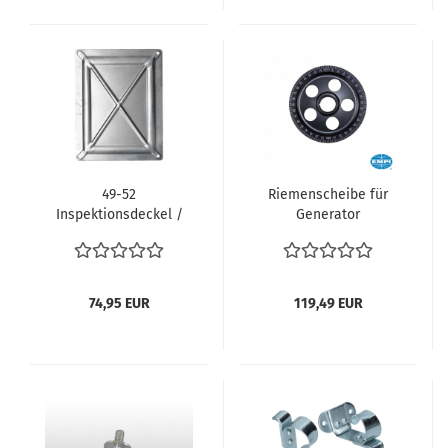
Solex/Brosol
Modelle
H40/44EIS, EMPI 40K
49-52
Riemenscheibe für
Inspektionsdeckel /
Generator
Servicedeckel über
lasergravierte Zahlen
Getriebe VW Käfer
schwarz 12 V Typ1
Brezel Typ1
Motor VW Käfer VW
Rahmenabdeckung
Bus T1 VW Bus T2 VW
74,95 EUR
119,49 EUR
111813113A
Karmann Ghia VW 181
vergl. 33-1055-0