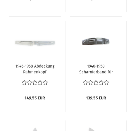
1946-1958 Abdeckung
1946-1958
Rahmenkopf
Scharnierband für
Napoleonhut Blech
Motorklappe mit
unten Abdeckblech
Lüftungsgitter Heck
Rahmen VW Käfer
VW Käfer Brezel Ovali
Brezel Ovali Rechteck
Rechteck Käfer
149,55 EUR
139,55 EUR
Käfer 111701039