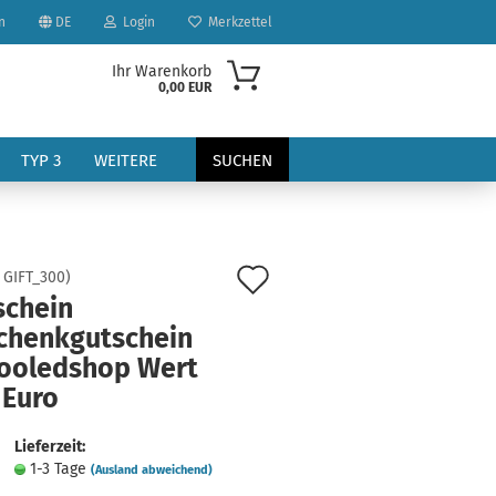
n
DE
Login
Merkzettel
Ihr Warenkorb
0,00 EUR
TYP 3
WEITERE
SUCHEN
Auf
:
GIFT_300
)
schein
den
chenkgutschein
Merkzettel
cooledshop Wert
?
 Euro
Lieferzeit:
1-3 Tage
(Ausland abweichend)