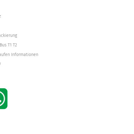
z
ackierung
Bus T1 T2
kaufen Informationen
W