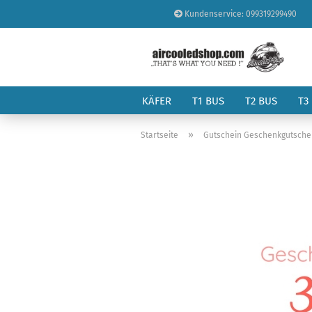
Kundenservice: 099319299490
KÄFER
T1 BUS
T2 BUS
T3
»
Startseite
Gutschein Geschenkgutschei