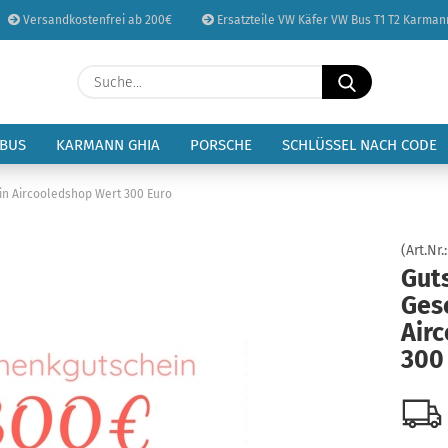
Versandkostenfrei ab 200€
Ersatzteile VW Käfer VW Bus T1 T2 Karman
Sprache auswählen
Suche...
E-Mail
Lieferland
 BUS
KARMANN GHIA
PORSCHE
SCHLÜSSEL NACH CODE
Passwort
n Aircooledshop Wert 300 Euro
(Art.Nr.
Gut
Ges
Konto erstellen
Air
Passwort vergessen
300