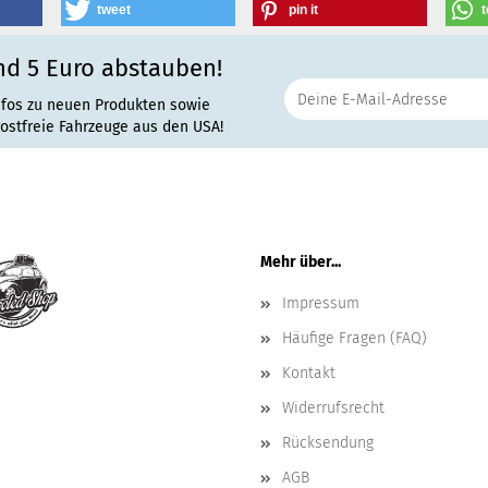
tweet
pin it
t
nd 5 Euro abstauben!
nfos zu neuen Produkten sowie
rostfreie Fahrzeuge aus den USA!
Mehr über...
Impressum
Häufige Fragen (FAQ)
Kontakt
Widerrufsrecht
Rücksendung
AGB