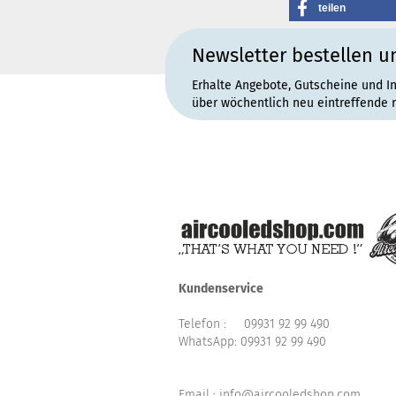
teilen
Newsletter bestellen u
Erhalte Angebote, Gutscheine und I
über wöchentlich neu eintreffende 
Kundenservice
Telefon :
09931 92 99 490
WhatsApp:
09931 92 99 490
Email : info@aircooledshop.com