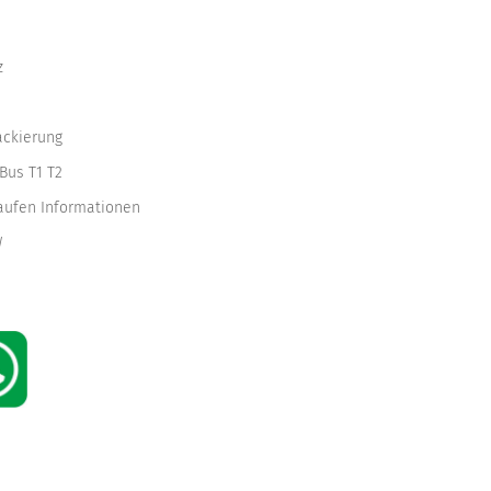
z
ackierung
Bus T1 T2
kaufen Informationen
W