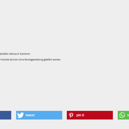
sgemäßen Gebrauch bestimmt.
e Produkte können ohne Montageanleitung geliefert werden.
tweet
pin it
t