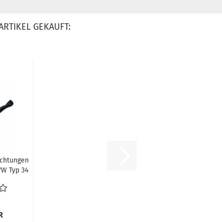
ARTIKEL GEKAUFT:
ichtungen
VW Typ 34
35...
R