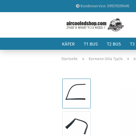
Kundenservice: 099319299490
KÄFER
T1 BUS
T2 BUS
T3
»
»
Startseite
Karmann Ghia Typ34
A