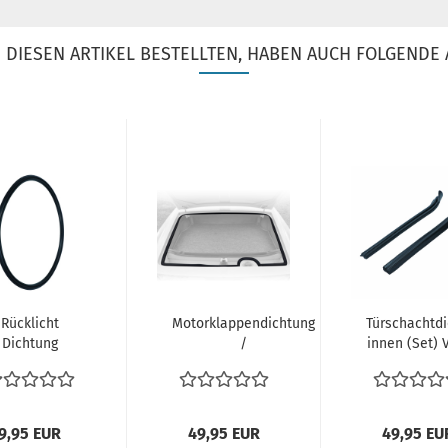
DIESEN ARTIKEL BESTELLTEN, HABEN AUCH FOLGENDE 
Rücklicht
Motorklappendichtung
Türschachtd
Dichtung
/
innen (Set) 
ckleuchte VW
Motorhaubendichtung
| 3438317
rmann Ghia
hinten...
Typ34...
9,95 EUR
49,95 EUR
49,95 EU