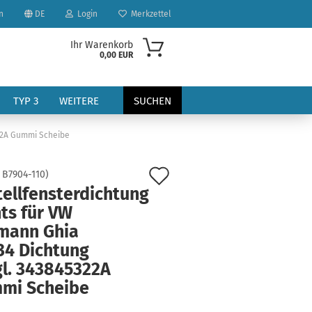
n
DE
Login
Merkzettel
Ihr Warenkorb
0,00 EUR
TYP 3
WEITERE
SUCHEN
322A Gummi Scheibe
Auf
:
B7904-110
)
tellfensterdichtung
den
ts für VW
Merkzettel
mann Ghia
?
34 Dichtung
gl. 343845322A
mi Scheibe