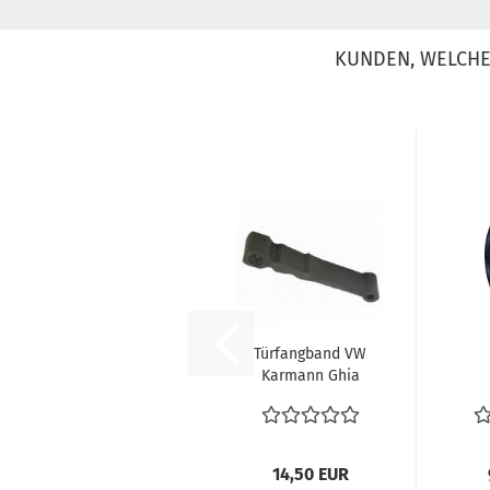
KUNDEN, WELCHE 
Türfangband VW
Karmann Ghia
Tür Fangband
Rü
links/rechts...
Ka
14,50 EUR