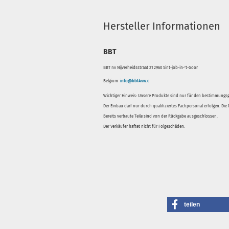
Hersteller Informationen
BBT
BBT nv Nijverheidsstraat 21 2960 Sint-job-in-'t-Goor
Belgium
info@bbt4vw.c
Wichtiger Hinweis: Unsere Produkte sind nur für den bestimmung
Der Einbau darf nur durch qualifiziertes Fachpersonal erfolgen. Di
Bereits verbaute Teile sind von der Rückgabe ausgeschlossen.
Der Verkäufer haftet nicht für Folgeschäden.
teilen