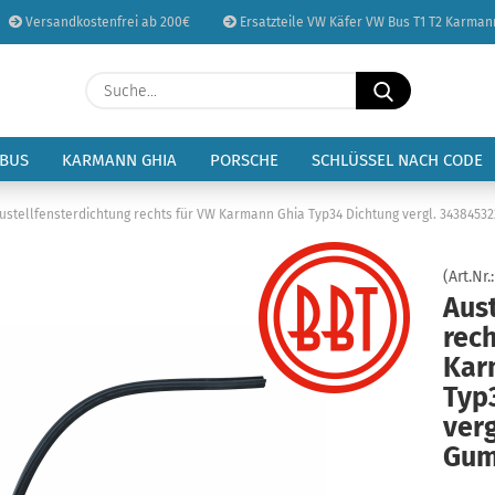
Versandkostenfrei ab 200€
Ersatzteile VW Käfer VW Bus T1 T2 Karman
Sprache auswählen
Suche...
E-Mail
Lieferland
 BUS
KARMANN GHIA
PORSCHE
SCHLÜSSEL NACH CODE
Passwort
ustellfensterdichtung rechts für VW Karmann Ghia Typ34 Dichtung vergl. 343845
(Art.Nr.
Aus
rech
Konto erstellen
Kar
Passwort vergessen
Typ
ver
Gum