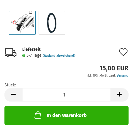
Lieferzeit:
A
5-7 Tage
(Ausland abweichend)
d
15,00 EUR
M
inkl. 19% MwSt. zzgl.
Versand
Stück:
Stück
In den Warenkorb