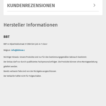
KUNDENREZENSIONEN
Hersteller Informationen
BBT
BBT nv Nijverheidsstraat 21 2960 Sint-job-in-'t-Goor
Belgium
info@bbt4vw.c
Wichtiger Hinweis: Unsere Produkte sind nur für den bestimmungsgemäßen Gebrauch bestimmt.
Der Einbau darf nur durch qualifiziertes Fachpersonal erfolgen. Die Produkte können ohne Montageanleitung
geliefert werden.
Bereits verbaute Teile sind von der Rückgabe ausgeschlossen.
Der Verkäufer haftet nicht für Folgeschäden.