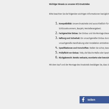
Wichtiger Hinweis zu unseren KFZ-Ersatzteilen
Bitte beachten Sie die folgenden wichtigen Informationen bezüglich 
Kompatibilität:
Unsere Ersatzteile sind ausschließlich für
Schlüsselnummern, Baujahr, Herstellerangaben).
Fachgerechter Einbau:
Der Einbau und die Montage dieser
Haftung und Sicherheit:
Ein unsachgemäßer Einbau durch
unsachgemäße Handhabung oder Installation entstehen
Spezifikationen und Vorschriften:
Stellen Sie sicher, da
Prüfpflicht vor Einbau:
Teile, die falsche Maße oder Spez
Rückgaberecht:
Bereits verbaute, montierte oder benutz
Mit dem Kauf und der Montage des Ersatzteils bestätigen Sie, dass 
teilen