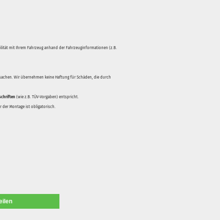
bilität mit Ihrem Fahrzeug anhand der Fahrzeuginformationen (z.B.
rsachen. Wir übernehmen keine Haftung für Schäden, die durch
schriften
(wie z.B. TÜV-Vorgaben) entspricht.
 der Montage ist obligatorisch.
eilen