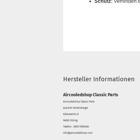
Schutz:
Verhindert 
Hersteller Informationen
Aircooledshop Classic Parts
Aircooledshop Classic Parts
Joachim Hintersberger
Kleinweichs 8
94563 Otzing
Telefon : 09931 9992490
info@aircooledshop.com