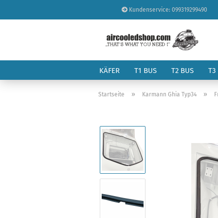
Kundenservice: 099319299490
KÄFER
T1 BUS
T2 BUS
T3
»
»
Startseite
Karmann Ghia Typ34
F