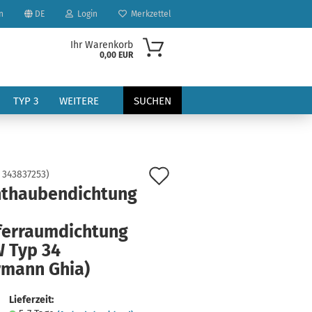
n
DE
Login
Merkzettel
Ihr Warenkorb
0,00 EUR
TYP 3
WEITERE
SUCHEN
Auf
:
343837253
)
nthaubendichtung
den
Merkzettel
ferraumdichtung
?
W Typ 34
rmann Ghia)
Lieferzeit: