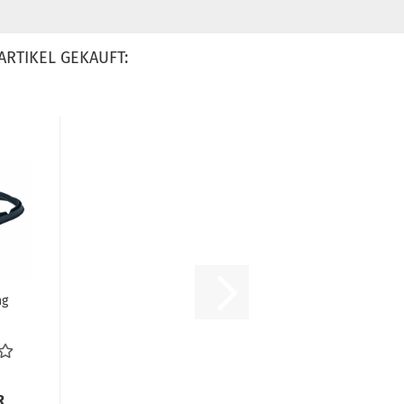
ARTIKEL GEKAUFT:
ng
 VW
.
R