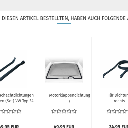
DIESEN ARTIKEL BESTELLTEN, HABEN AUCH FOLGENDE 
schachtdichtungen
Motorklappendichtung
Tür Dichtu
en (Set) VW Typ 34
/
rechts
| 343831735...
Motorhaubendichtung
Beifahrer
hinten...
Türdichtung
Karmann..
49,95 EUR
49,95 EUR
34,95 EU