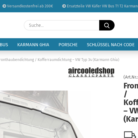
Versandkostenfrei ab 200€
Ersatzteile VW Käfer VW Bus T1 T2 Karman
Sprache auswählen
Suche...
E-Mail
Lieferland
 BUS
KARMANN GHIA
PORSCHE
SCHLÜSSEL NACH CODE
Passwort
ronthaubendichtung / Kofferraumdichtung – VW Typ 34 (Karmann Ghia)
(Art.Nr.
Fro
/
Konto erstellen
Kof
Passwort vergessen
– V
(Ka