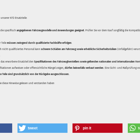
unserer KFZ-Ersatzteile:
 die spezifisch
angegebenen Fahrzeugmodelle und Anwendungen geeignet
. Prüfen Sie vor dem Kauf sorgfältig die Kompati
 Teile
müssen zwingend durch qualifizierte Fachkräfte erfolgen
.
 nicht qualifiziertes Personal kann
schwere Schäden am Fahrzeug sowie erhebliche Sicherheitsrisiken
(Unfallgefahr) veru
.
ss das erworbene Ersatzteil den
Spezifikationen des Fahrzeugherstellers sowie geltenden nationalen und internationalen Vor
ifikationen aufweisen oder offensichtliche Mängel zeigen,
dürfen keinesfalls verbaut werden
. Eine Sicht- und Maßprüfung vor
te Teile sind grundsätzlich von der Rückgabe ausgeschlossen.
Sie diese Hinweise gelesen und verstanden haben
tweet
pin it
t