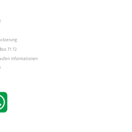
z
ackierung
Bus T1 T2
kaufen Informationen
W