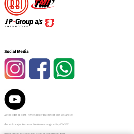
Social Media
Aircooledshop.com , Hintersberger Joachim ist kein Bestandteil
des Volkswagen Konzerns. Die Verwendung der Begriffe "VW",