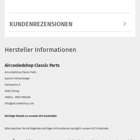
KUNDENREZENSIONEN
Hersteller Informationen
Aircooledshop Classic Parts
Aircooledshop Classic Parts
Joachim Hintersberger
Kleinweichs 8
94563 Otzing
Telefon : 09931 9992490
info@aircooledshop.com
Wichtiger Hinweis zu unseren KFZ-Ersatzteilen
Bitte beachten Sie die folgenden wichtigen Informationen bezüglich unserer KFZ-Ersatzteile: