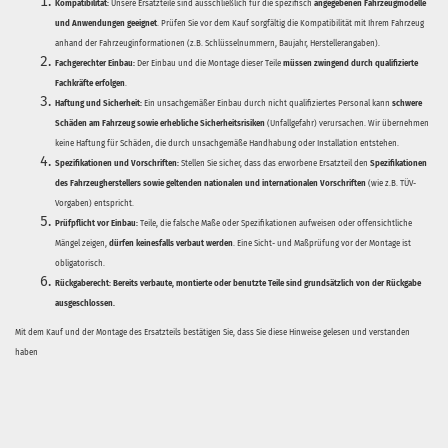
Kompatibilität:
Unsere Ersatzteile sind ausschließlich für die spezifisch
angegebenen Fahrzeugmodelle
und Anwendungen geeignet
. Prüfen Sie vor dem Kauf sorgfältig die Kompatibilität mit Ihrem Fahrzeug
anhand der Fahrzeuginformationen (z.B. Schlüsselnummern, Baujahr, Herstellerangaben).
Fachgerechter Einbau:
Der Einbau und die Montage dieser Teile
müssen zwingend durch qualifizierte
Fachkräfte erfolgen
.
Haftung und Sicherheit:
Ein unsachgemäßer Einbau durch nicht qualifiziertes Personal kann
schwere
Schäden am Fahrzeug sowie erhebliche Sicherheitsrisiken
(Unfallgefahr) verursachen. Wir übernehmen
keine Haftung für Schäden, die durch unsachgemäße Handhabung oder Installation entstehen.
Spezifikationen und Vorschriften:
Stellen Sie sicher, dass das erworbene Ersatzteil den
Spezifikationen
des Fahrzeugherstellers sowie geltenden nationalen und internationalen Vorschriften
(wie z.B. TÜV-
Vorgaben) entspricht.
Prüfpflicht vor Einbau:
Teile, die falsche Maße oder Spezifikationen aufweisen oder offensichtliche
Mängel zeigen,
dürfen keinesfalls verbaut werden
. Eine Sicht- und Maßprüfung vor der Montage ist
obligatorisch.
Rückgaberecht:
Bereits verbaute, montierte oder benutzte Teile sind grundsätzlich von der Rückgabe
ausgeschlossen.
Mit dem Kauf und der Montage des Ersatzteils bestätigen Sie, dass Sie diese Hinweise gelesen und verstanden
haben