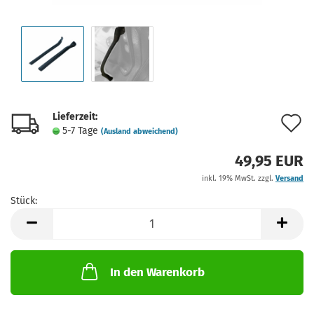
Lieferzeit:
A
5-7 Tage
(Ausland abweichend)
d
49,95 EUR
M
inkl. 19% MwSt. zzgl.
Versand
Stück:
Stück
In den Warenkorb