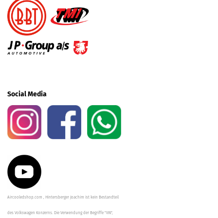
Social Media
Aircooledshop.com , Hintersberger Joachim ist kein Bestandteil
des Volkswagen Konzerns. Die Verwendung der Begriffe "VW",