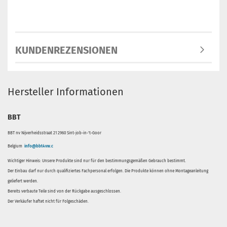
KUNDENREZENSIONEN
Hersteller Informationen
BBT
BBT nv Nijverheidsstraat 21 2960 Sint-job-in-'t-Goor
Belgium
info@bbt4vw.c
Wichtiger Hinweis: Unsere Produkte sind nur für den bestimmungsgemäßen Gebrauch bestimmt.
Der Einbau darf nur durch qualifiziertes Fachpersonal erfolgen. Die Produkte können ohne Montageanleitung
geliefert werden.
Bereits verbaute Teile sind von der Rückgabe ausgeschlossen.
Der Verkäufer haftet nicht für Folgeschäden.