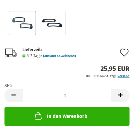
Lieferzeit:
A
5-7 Tage
(Ausland abweichend)
d
25,95 EUR
M
inkl. 19% MwSt. zzgl.
Versand
SET:
SET
In den Warenkorb