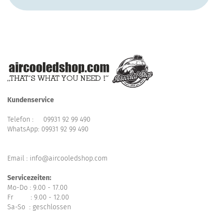
Kundenservice
Telefon :
09931 92 99 490
WhatsApp:
09931 92 99 490
Email : info@aircooledshop.com
Servicezeiten:
Mo-Do : 9.00 - 17.00
Fr : 9.00 - 12.00
Sa-So : geschlossen