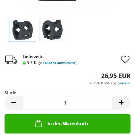
Lieferzeit:
A
5-7 Tage
(Ausland abweichend)
d
26,95 EUR
M
inkl. 19% MwSt. zzgl.
Versand
Stück:
Stück
In den Warenkorb