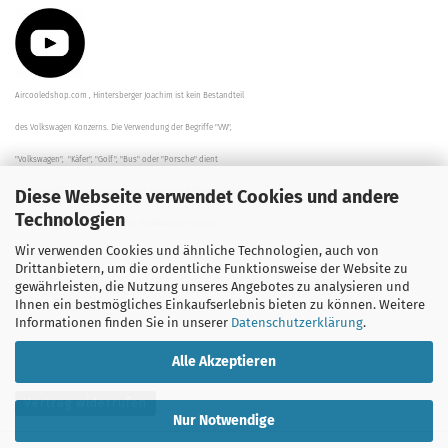
Aircooledshop.com , Hintersberger Joachim ist kein Bestandteil
des Volkswagen Konzerns. Die Verwendung der Begriffe "VW",
"Volkswagen", "Käfer", "Golf", "Bus" oder "Porsche" dient
Diese Webseite verwendet Cookies und andere
der Beschreibung der Teile und stellt in keinem Fall eine direkte
Technologien
Verbindung zu dem Unternehmen "Volkswagen" her/da.
Wir verwenden Cookies und ähnliche Technologien, auch von
Die Beschreibungen, Zeichnungen und Angaben zur
Drittanbietern, um die ordentliche Funktionsweise der Website zu
gewährleisten, die Nutzung unseres Angebotes zu analysieren und
Verwendung sind sorgfältig überprüft worden.
Ihnen ein bestmögliches Einkaufserlebnis bieten zu können. Weitere
Informationen finden Sie in unserer
Datenschutzerklärung
.
Alle Akzeptieren
Vertrag widerrufen
Nur Notwendige