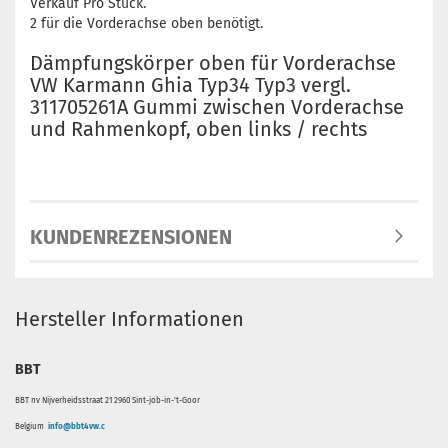
Verkauf Pro Stück.
2 für die Vorderachse oben benötigt.
Dämpfungskörper oben für Vorderachse
VW Karmann Ghia Typ34 Typ3 vergl.
311705261A Gummi zwischen Vorderachse
und Rahmenkopf, oben links / rechts
KUNDENREZENSIONEN
Hersteller Informationen
BBT
BBT nv Nijverheidsstraat 21 2960 Sint-job-in-'t-Goor
Belgium
info@bbt4vw.c