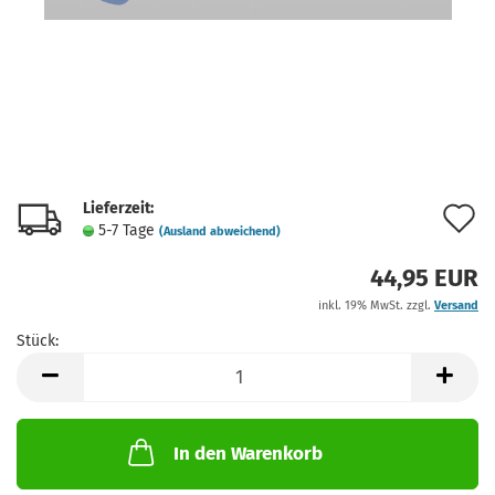
Lieferzeit:
A
5-7 Tage
(Ausland abweichend)
d
44,95 EUR
M
inkl. 19% MwSt. zzgl.
Versand
Stück:
Stück
In den Warenkorb