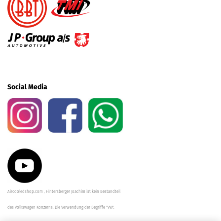
Social Media
Aircooledshop.com , Hintersberger Joachim ist kein Bestandteil
des Volkswagen Konzerns. Die Verwendung der Begriffe "VW",