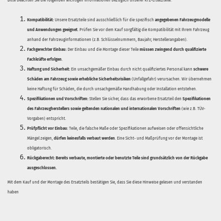
Bitte beachten Sie die folgenden wichtigen Informationen bezüglich unserer KFZ-Ersatzteile:
Kompatibilität:
Unsere Ersatzteile sind ausschließlich für die spezifisch
angegebenen Fahrzeugmodelle
und Anwendungen geeignet
. Prüfen Sie vor dem Kauf sorgfältig die Kompatibilität mit Ihrem Fahrzeug
anhand der Fahrzeuginformationen (z.B. Schlüsselnummern, Baujahr, Herstellerangaben).
Fachgerechter Einbau:
Der Einbau und die Montage dieser Teile
müssen zwingend durch qualifizierte
Fachkräfte erfolgen
.
Haftung und Sicherheit:
Ein unsachgemäßer Einbau durch nicht qualifiziertes Personal kann
schwere
Schäden am Fahrzeug sowie erhebliche Sicherheitsrisiken
(Unfallgefahr) verursachen. Wir übernehmen
keine Haftung für Schäden, die durch unsachgemäße Handhabung oder Installation entstehen.
Spezifikationen und Vorschriften:
Stellen Sie sicher, dass das erworbene Ersatzteil den
Spezifikationen
des Fahrzeugherstellers sowie geltenden nationalen und internationalen Vorschriften
(wie z.B. TÜV-
Vorgaben) entspricht.
Prüfpflicht vor Einbau:
Teile, die falsche Maße oder Spezifikationen aufweisen oder offensichtliche
Mängel zeigen,
dürfen keinesfalls verbaut werden
. Eine Sicht- und Maßprüfung vor der Montage ist
obligatorisch.
Rückgaberecht:
Bereits verbaute, montierte oder benutzte Teile sind grundsätzlich von der Rückgabe
ausgeschlossen.
Mit dem Kauf und der Montage des Ersatzteils bestätigen Sie, dass Sie diese Hinweise gelesen und verstanden
haben