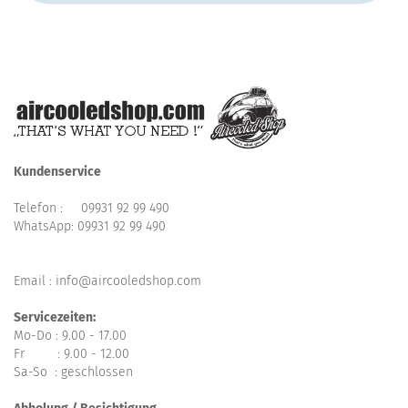
Kundenservice
Telefon :
09931 92 99 490
WhatsApp:
09931 92 99 490
Email : info@aircooledshop.com
Servicezeiten:
Mo-Do : 9.00 - 17.00
Fr : 9.00 - 12.00
Sa-So : geschlossen