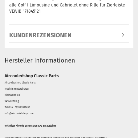
alle Golf I Limousine und Cabriolet ohne Rille für Zierleiste
VEWIB 171845121
KUNDENREZENSIONEN
Hersteller Informationen
Aircooledshop Classic Parts
Aircooledshop Classic Parts
Joachim Hintersberger
Kleinweichs 8
94563 Otzing
Telefon : 09931 9992490
info@aircooledshop.com
Wichtiger Hinweis zu unseren KFZ-Ersatzteilen