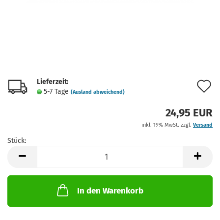
Lieferzeit:
A
5-7 Tage
(Ausland abweichend)
d
24,95 EUR
M
inkl. 19% MwSt. zzgl.
Versand
Stück:
Stück
In den Warenkorb