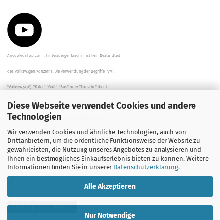
Aircooledshop.com , Hintersberger Joachim ist kein Bestandteil
des Volkswagen Konzerns. Die Verwendung der Begriffe "VW",
"Volkswagen", "Käfer", "Golf", "Bus" oder "Porsche" dient
Diese Webseite verwendet Cookies und andere
der Beschreibung der Teile und stellt in keinem Fall eine direkte
Technologien
Verbindung zu dem Unternehmen "Volkswagen" her/da.
Wir verwenden Cookies und ähnliche Technologien, auch von
Die Beschreibungen, Zeichnungen und Angaben zur
Drittanbietern, um die ordentliche Funktionsweise der Website zu
gewährleisten, die Nutzung unseres Angebotes zu analysieren und
Verwendung sind sorgfältig überprüft worden.
Ihnen ein bestmögliches Einkaufserlebnis bieten zu können. Weitere
Informationen finden Sie in unserer
Datenschutzerklärung
.
Alle Akzeptieren
Vertrag widerrufen
Nur Notwendige