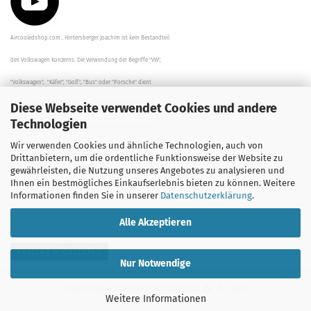
Aircooledshop.com , Hintersberger Joachim ist kein Bestandteil
des Volkswagen Konzerns. Die Verwendung der Begriffe "VW",
"Volkswagen", "Käfer", "Golf", "Bus" oder "Porsche" dient
Diese Webseite verwendet Cookies und andere
der Beschreibung der Teile und stellt in keinem Fall eine direkte
Technologien
Verbindung zu dem Unternehmen "Volkswagen" her/da.
Wir verwenden Cookies und ähnliche Technologien, auch von
Die Beschreibungen, Zeichnungen und Angaben zur
Drittanbietern, um die ordentliche Funktionsweise der Website zu
gewährleisten, die Nutzung unseres Angebotes zu analysieren und
Verwendung sind sorgfältig überprüft worden.
Ihnen ein bestmögliches Einkaufserlebnis bieten zu können. Weitere
Informationen finden Sie in unserer
Datenschutzerklärung
.
Alle Akzeptieren
Vertrag widerrufen
Nur Notwendige
Webshop erstellen
mit Gambio.de © 2026
Weitere Informationen