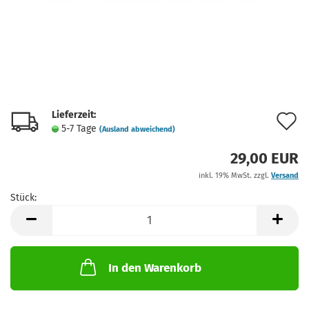
Lieferzeit:
A
5-7 Tage
(Ausland abweichend)
d
29,00 EUR
M
inkl. 19% MwSt. zzgl.
Versand
Stück:
Stück
In den Warenkorb