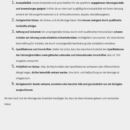
Kompatibilität:
Unsere Ersatzteile sind ausschließlich für die spezifisch
angegebenen Fahrzeugmodelle
und Anwendungen geeignet
. Prüfen Sie vor dem Kauf sorgfältig die Kompatibilität mit Ihrem Fahrzeug
anhand der Fahrzeuginformationen (z.B. Schlüsselnummern, Baujahr, Herstellerangaben).
Fachgerechter Einbau:
Der Einbau und die Montage dieser Teile
müssen zwingend durch qualifizierte
Fachkräfte erfolgen
.
Haftung und Sicherheit:
Ein unsachgemäßer Einbau durch nicht qualifiziertes Personal kann
schwere
Schäden am Fahrzeug sowie erhebliche Sicherheitsrisiken
(Unfallgefahr) verursachen. Wir übernehmen
keine Haftung für Schäden, die durch unsachgemäße Handhabung oder Installation entstehen.
Spezifikationen und Vorschriften:
Stellen Sie sicher, dass das erworbene Ersatzteil den
Spezifikationen
des Fahrzeugherstellers sowie geltenden nationalen und internationalen Vorschriften
(wie z.B. TÜV-
Vorgaben) entspricht.
Prüfpflicht vor Einbau:
Teile, die falsche Maße oder Spezifikationen aufweisen oder offensichtliche
Mängel zeigen,
dürfen keinesfalls verbaut werden
. Eine Sicht- und Maßprüfung vor der Montage ist
obligatorisch.
Rückgaberecht:
Bereits verbaute, montierte oder benutzte Teile sind grundsätzlich von der Rückgabe
ausgeschlossen.
Mit dem Kauf und der Montage des Ersatzteils bestätigen Sie, dass Sie diese Hinweise gelesen und verstanden
haben