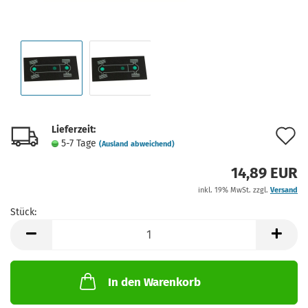
Lieferzeit:
A
5-7 Tage
(Ausland abweichend)
d
14,89 EUR
M
inkl. 19% MwSt. zzgl.
Versand
Stück:
Stück
In den Warenkorb