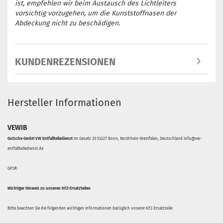
ist, empfehlen wir beim Austausch des Lichtleiters
vorsichtig vorzugehen, um die Kunststoffnasen der
Abdeckung nicht zu beschädigen.
KUNDENREZENSIONEN
Hersteller Informationen
VEWIB
Gutsche GmbH VW Entfallteiledienst
Im Gesetz 20 53227 Bonn, Nordrhein-Westfalen, Deutschland info@vw-
entfallteiledienst.de
GPSR :
Wichtiger Hinweis zu unseren KFZ-Ersatzteilen
Bitte beachten Sie die folgenden wichtigen Informationen bezüglich unserer KFZ-Ersatzteile: