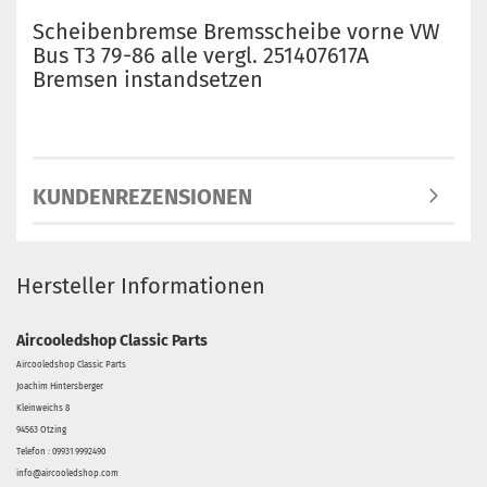
Scheibenbremse Bremsscheibe vorne VW
Bus T3 79-86 alle vergl. 251407617A
Bremsen instandsetzen
KUNDENREZENSIONEN
Hersteller Informationen
Aircooledshop Classic Parts
Aircooledshop Classic Parts
Joachim Hintersberger
Kleinweichs 8
94563 Otzing
Telefon : 09931 9992490
info@aircooledshop.com