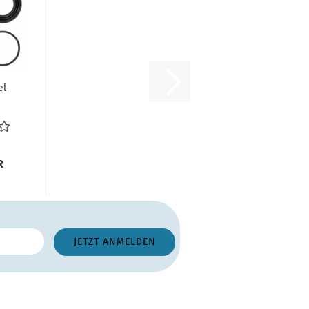
el
ge
z...
R