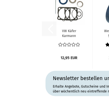
VW Käfer
Wel
Karmann
Pendelachse
Dichtungssatz
Br
Hinterachse...
12,95 EUR
Newsletter bestellen u
Erhalte Angebote, Gutscheine und I
über wöchentlich neu eintreffende 