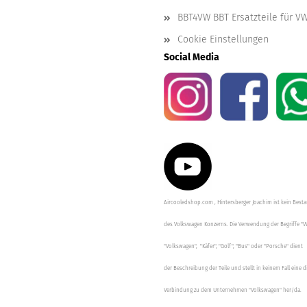
BBT4VW BBT Ersatzteile für V
Cookie Einstellungen
Social Media
Aircooledshop.com , Hintersberger Joachim ist kein Besta
des Volkswagen Konzerns. Die Verwendung der Begriffe "V
"Volkswagen", "Käfer", "Golf", "Bus" oder "Porsche" dient
der Beschreibung der Teile und stellt in keinem Fall eine d
Verbindung zu dem Unternehmen "Volkswagen" her/da.