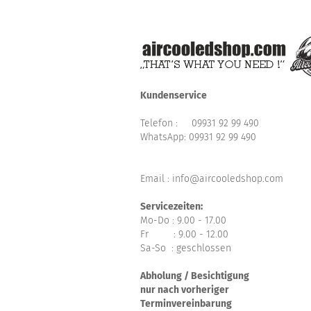
Kundenservice
Telefon :
09931 92 99 490
WhatsApp:
09931 92 99 490
Email : info@aircooledshop.com
Servicezeiten:
Mo-Do : 9.00 - 17.00
Fr : 9.00 - 12.00
Sa-So : geschlossen
Abholung / Besichtigung
nur nach vorheriger
Terminvereinbarung