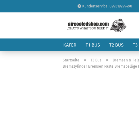
Kundenservice: 099319299490
KÄFER
T1 BUS
T2 BUS
T3
»
»
Startseite
T3 Bus
Bremsen & Fel
Bremszylinder Bremsen Paste Bremsbeläge R