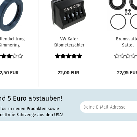
lendichtring
VW Käfer
Bremssatt
Simmering
Kilometerzähler
Sattel
Dichtung
Kilometermerker
Bremsbelä
emstrommel
Kilometer...
Bremse
hinten...
Reparatursat
2,50 EUR
22,00 EUR
22,95 EU
nd 5 Euro abstauben!
nfos zu neuen Produkten sowie
rostfreie Fahrzeuge aus den USA!