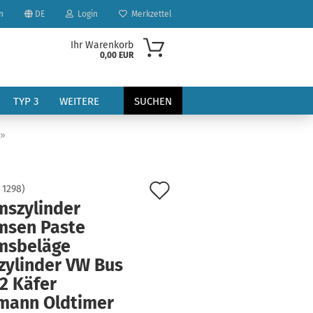
n
DE
Login
Merkzettel
Ihr Warenkorb
0,00 EUR
TYP 3
WEITERE
SUCHEN
»
Auf
:
1298
)
mszylinder
den
msen Paste
?
Merkzettel
msbeläge
zylinder VW Bus
2 Käfer
mann Oldtimer