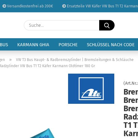
Versandkostenfrei ab 200€
Ersatzteile VW Käfer VW Bus T1 T2 Karman
Sprache auswählen
Suche...
E-Mail
Lieferland
 BUS
KARMANN GHIA
PORSCHE
SCHLÜSSEL NACH CODE
Passwort
»
gen
VW T3 Bus Haupt- & Radbremszylinder | Bremsleitungen & Schläuche
adzylinder VW Bus T1 T2 Käfer Karmann Oldtimer 180 Gr
(Art.Nr.
Bre
Konto erstellen
Bre
Passwort vergessen
Bre
Rad
T1 T
Kar