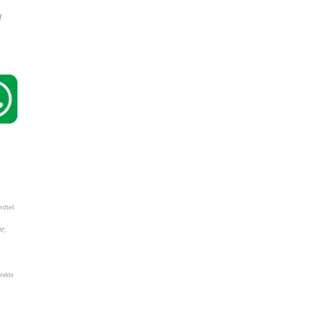
W
ndteil
W",
irekte