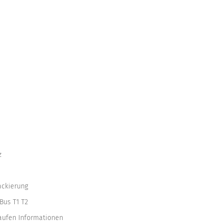
z
ackierung
Bus T1 T2
kaufen Informationen