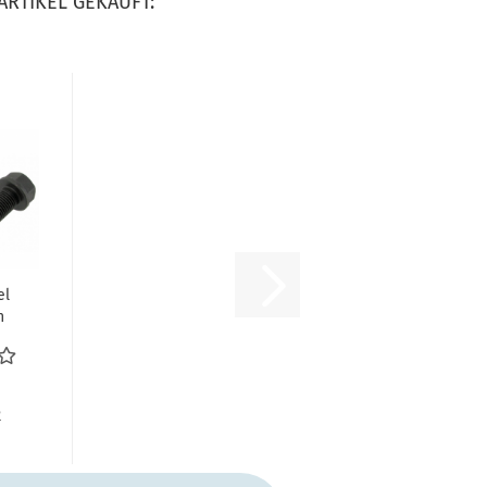
ARTIKEL GEKAUFT:
el
n
VW
 -
R