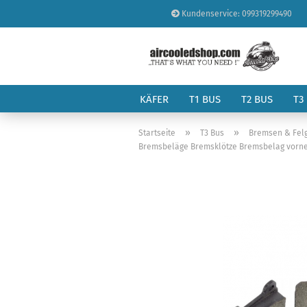
Kundenservice: 099319299490
KÄFER
T1 BUS
T2 BUS
T3
»
»
Startseite
T3 Bus
Bremsen & Fel
Bremsbeläge Bremsklötze Bremsbelag vorne 