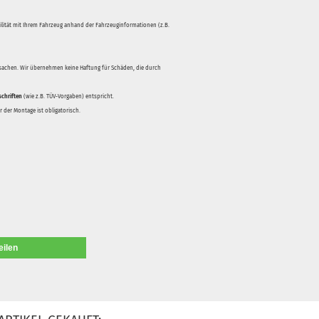
bilität mit Ihrem Fahrzeug anhand der Fahrzeuginformationen (z.B.
rsachen. Wir übernehmen keine Haftung für Schäden, die durch
schriften
(wie z.B. TÜV-Vorgaben) entspricht.
 der Montage ist obligatorisch.
eilen