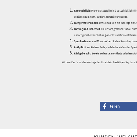
Kompatibilität:
Unsere Ersatzteile sind ausschließlich für
Schlüsselnummern, Baujahr, Herstellerangaben).
Fachgerechter Einbau:
Der Einbau und die Montage dieser
Haftung und Sicherheit:
Ein unsachgemäßer Einbau durch
unsachgemäße Handhabung oder Installation entstehen
Spezifikationen und Vorschriften:
Stellen Sie sicher, da
Prüfpflicht vor Einbau:
Teile, die falsche Maße oder Spez
Rückgaberecht:
Bereits verbaute, montierte oder benutz
Mit dem Kauf und der Montage des Ersatzteils bestätigen Sie, dass 
teilen