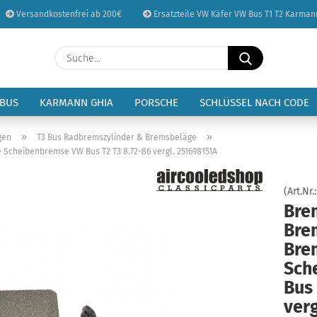
Versandkostenfrei ab 200€
Ersatzteile VW Käfer VW Bus T1 T2 Karman
Sprache auswählen
Suche...
E-Mail
Lieferland
 BUS
KARMANN GHIA
PORSCHE
SCHLÜSSEL NACH CODE
Passwort
»
»
gen
T3 Bus Radbremszylinder & Bremsbeläge
Scheibenbremse VW Bus T2 T3 8.72-86 vergl. 251698151A
(Art.Nr.
Bre
Konto erstellen
Bre
Passwort vergessen
Bre
Sch
Bus 
verg