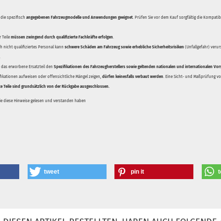
 die spezifisch
angegebenen Fahrzeugmodelle und Anwendungen geeignet
. Prüfen Sie vor dem Kauf sorgfältig die Kompati
 Teile
müssen zwingend durch qualifizierte Fachkräfte erfolgen
.
 nicht qualifiziertes Personal kann
schwere Schäden am Fahrzeug sowie erhebliche Sicherheitsrisiken
(Unfallgefahr) veru
.
ss das erworbene Ersatzteil den
Spezifikationen des Fahrzeugherstellers sowie geltenden nationalen und internationalen Vor
ifikationen aufweisen oder offensichtliche Mängel zeigen,
dürfen keinesfalls verbaut werden
. Eine Sicht- und Maßprüfung vor
te Teile sind grundsätzlich von der Rückgabe ausgeschlossen.
Sie diese Hinweise gelesen und verstanden haben
tweet
pin it
t