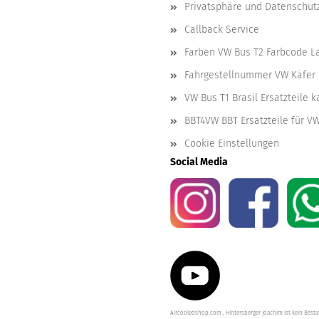
Privatsphäre und Datenschut
Callback Service
Farben VW Bus T2 Farbcode L
Fahrgestellnummer VW Käfer 
VW Bus T1 Brasil Ersatzteile 
BBT4VW BBT Ersatzteile für V
Cookie Einstellungen
Social Media
Aircooledshop.com , Hintersberger Joachim ist kein Besta