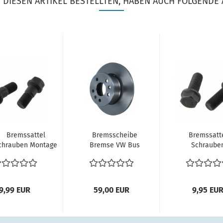
DIESEN ARTIKEL BESTELLTEN, HABEN AUCH FOLGENDE 
Bremssattel
Bremsscheibe
Bremssatt
chrauben Montage
Bremse VW Bus
Schraube
VW Bus T2b T2
T2 T2b TRW
Montage 
msattelschrauben...
Scheibenbremse...
Bus T2 8.70
7.87...
9,99 EUR
59,00 EUR
9,95 EU