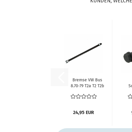
KUNDEN, WELCHE 
Bremse VW Bus
8.70-79 T2a T2 T2b
S
Betätigungsstange...
Bre
24,95 EUR