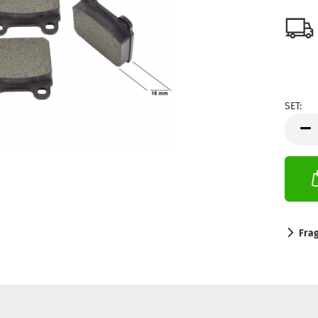
SET:
SET
Fra