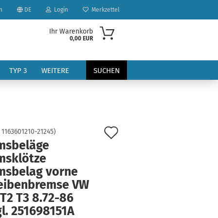
n
DE
Login
Merkzettel
Ihr Warenkorb
0,00 EUR
TYP 3
WEITERE
SUCHEN
Auf
:
1163601210-21245
)
msbeläge
den
msklötze
?
Merkzettel
msbelag vorne
eibenbremse VW
T2 T3 8.72-86
l. 251698151A