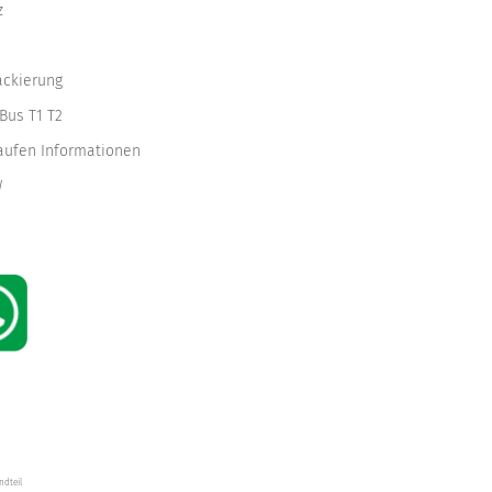
z
ackierung
Bus T1 T2
kaufen Informationen
W
ndteil