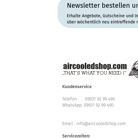
Newsletter bestellen u
Erhalte Angebote, Gutscheine und I
über wöchentlich neu eintreffende 
Kundenservice
Telefon :
09931 92 99 490
WhatsApp:
09931 92 99 490
Email : info@aircooledshop.com
Servicezeiten: