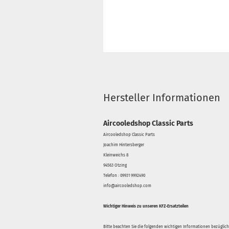
Hersteller Informationen
Aircooledshop Classic Parts
Aircooledshop Classic Parts
Joachim Hintersberger
Kleinweichs 8
94563 Otzing
Telefon : 09931 9992490
info@aircooledshop.com
Wichtiger Hinweis zu unseren KFZ-Ersatzteilen
Bitte beachten Sie die folgenden wichtigen Informationen bezüglich 