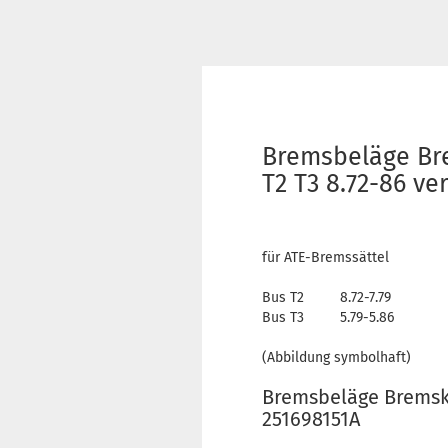
Bremsbeläge Br
T2 T3 8.72-86 ve
für ATE-Bremssättel
Bus T2 8.72-7.79
Bus T3 5.79-5.86
(Abbildung symbolhaft)
Bremsbeläge Bremskl
251698151A