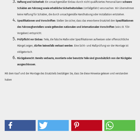
Haftung und Sicherheit:
Ein unsachgemäßer Einbau durch nicht qualifiziertes Personal kann
schwere
Schäden am Fahrzeug sowie erhebliche Sicherheitsrisiken
(Unfallgefahr) verursachen. Wir übernehmen
keine Haftung für Schäden, die durch unsachgemäße Handhabung oder Installation entstehen.
Spezifikationen und Vorschriften:
Stellen Sie sicher, dass das erworbene Ersatzteil den
Spezifikationen
des Fahrzeugherstellers sowie geltenden nationalen und internationalen Vorschriften
(wie z.B. TÜV-
Vorgaben) entspricht.
Prüfpflicht vor Einbau:
Teile, die falsche Maße oder Spezifikationen aufweisen oder offensichtliche
Mängel zeigen,
dürfen keinesfalls verbaut werden
. Eine Sicht- und Maßprüfung vor der Montage ist
obligatorisch.
Rückgaberecht:
Bereits verbaute, montierte oder benutzte Teile sind grundsätzlich von der Rückgabe
ausgeschlossen.
Mit dem Kauf und der Montage des Ersatzteils bestätigen Sie, dass Sie diese Hinweise gelesen und verstanden
haben