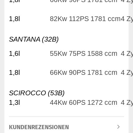
1,8l
82Kw 112PS 1781 ccm
4 Zy
SANTANA (32B)
1,6l
55Kw 75PS 1588 ccm
4 Zy
1,8l
66Kw 90PS 1781 ccm
4 Zy
SCIROCCO (53B)
1,3l
44Kw 60PS 1272 ccm
4 Zy
KUNDENREZENSIONEN