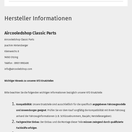
Hersteller Informationen
Aircooledshop Classic Parts
Aircooledshop Classic Parts
Joachim Hintersberger
Kleinweichs 8
94563 Otzing
Telefon : 09931 9992490
info@aircooledshop.com
Wichtiger Hinweis zu unseren KFZ-Ersatzteilen
Bitte beachten Sie die folgenden wichtigen Informationen bezüglich unserer KFZ-Ersatzteile:
Kompatibilität:
Unsere Ersatzteile sind ausschließlich für die spezifisch
angegebenen Fahrzeugmodelle
und Anwendungen geeignet
. Prüfen Sie vor dem Kauf sorgfältig die Kompatibilität mit Ihrem Fahrzeug
anhand der Fahrzeuginformationen (z.B. Schlüsselnummern, Baujahr, Herstellerangaben).
Fachgerechter Einbau:
Der Einbau und die Montage dieser Teile
müssen zwingend durch qualifizierte
Fachkräfte erfolgen
.