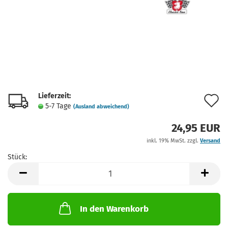
Lieferzeit:
A
5-7 Tage
(Ausland abweichend)
d
24,95 EUR
M
inkl. 19% MwSt. zzgl.
Versand
Stück:
Stück
In den Warenkorb