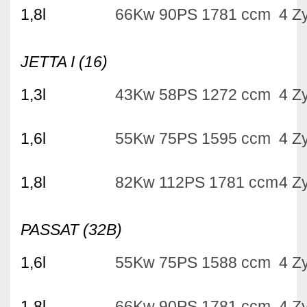
1,8l
66Kw 90PS 1781 ccm
4 Zy
JETTA I (16)
1,3l
43Kw 58PS 1272 ccm
4 Zy
1,6l
55Kw 75PS 1595 ccm
4 Zy
1,8l
82Kw 112PS 1781 ccm
4 Zy
PASSAT (32B)
1,6l
55Kw 75PS 1588 ccm
4 Zy
1,8l
66Kw 90PS 1781 ccm
4 Zy