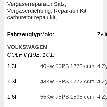
Vergaserreparatur Satz,
Vergaserdichtung, Reparatur Kit,
carburetor repair kit,
Fahrzeugtyp
Motor
Zyl
VOLKSWAGEN
GOLF II (19E, 1G1)
1,3l
40Kw 55PS 1272 ccm
4 Zy
1,3l
43Kw 58PS 1272 ccm
4 Zy
1,6l
55Kw 75PS 1595 ccm
4 Zy