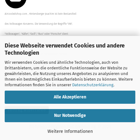
Aircooledshop.com , Hintersberger Joachim ist kein Bestandteil
des Volkswagen Konzerns. Die Verwendung der Begriffe "VW",
"Volkswagen", "Käfer", "Golf", "Bus" oder "Porsche" dient
Diese Webseite verwendet Cookies und andere
der Beschreibung der Teile und stellt in keinem Fall eine direkte
Technologien
Verbindung zu dem Unternehmen "Volkswagen" her/da.
Wir verwenden Cookies und ähnliche Technologien, auch von
Die Beschreibungen, Zeichnungen und Angaben zur
Drittanbietern, um die ordentliche Funktionsweise der Website zu
gewährleisten, die Nutzung unseres Angebotes zu analysieren und
Verwendung sind sorgfältig überprüft worden.
Ihnen ein bestmögliches Einkaufserlebnis bieten zu können. Weitere
Informationen finden Sie in unserer
Datenschutzerklärung
.
Alle Akzeptieren
Vertrag widerrufen
Nur Notwendige
Webshop erstellen
mit Gambio.de © 2026
Weitere Informationen