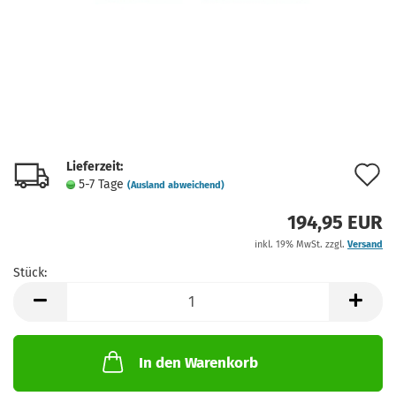
Lieferzeit:
A
5-7 Tage
(Ausland abweichend)
d
194,95 EUR
M
inkl. 19% MwSt. zzgl.
Versand
Stück:
Stück
In den Warenkorb