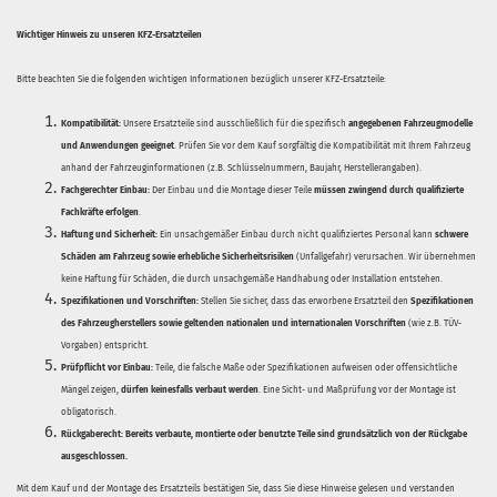
Wichtiger Hinweis zu unseren KFZ-Ersatzteilen
Bitte beachten Sie die folgenden wichtigen Informationen bezüglich unserer KFZ-Ersatzteile:
Kompatibilität:
Unsere Ersatzteile sind ausschließlich für die spezifisch
angegebenen Fahrzeugmodelle
und Anwendungen geeignet
. Prüfen Sie vor dem Kauf sorgfältig die Kompatibilität mit Ihrem Fahrzeug
anhand der Fahrzeuginformationen (z.B. Schlüsselnummern, Baujahr, Herstellerangaben).
Fachgerechter Einbau:
Der Einbau und die Montage dieser Teile
müssen zwingend durch qualifizierte
Fachkräfte erfolgen
.
Haftung und Sicherheit:
Ein unsachgemäßer Einbau durch nicht qualifiziertes Personal kann
schwere
Schäden am Fahrzeug sowie erhebliche Sicherheitsrisiken
(Unfallgefahr) verursachen. Wir übernehmen
keine Haftung für Schäden, die durch unsachgemäße Handhabung oder Installation entstehen.
Spezifikationen und Vorschriften:
Stellen Sie sicher, dass das erworbene Ersatzteil den
Spezifikationen
des Fahrzeugherstellers sowie geltenden nationalen und internationalen Vorschriften
(wie z.B. TÜV-
Vorgaben) entspricht.
Prüfpflicht vor Einbau:
Teile, die falsche Maße oder Spezifikationen aufweisen oder offensichtliche
Mängel zeigen,
dürfen keinesfalls verbaut werden
. Eine Sicht- und Maßprüfung vor der Montage ist
obligatorisch.
Rückgaberecht:
Bereits verbaute, montierte oder benutzte Teile sind grundsätzlich von der Rückgabe
ausgeschlossen.
Mit dem Kauf und der Montage des Ersatzteils bestätigen Sie, dass Sie diese Hinweise gelesen und verstanden