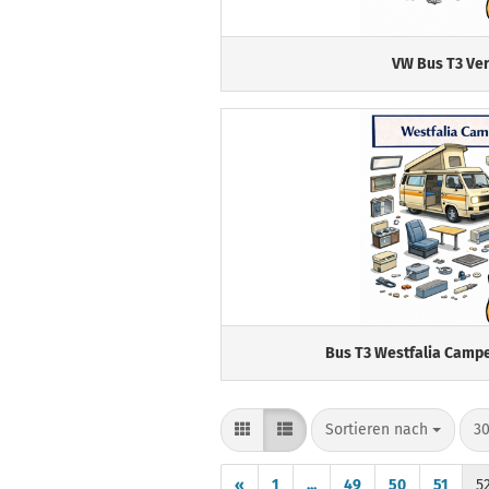
VW Bus T3 Ve
Bus T3 Westfalia Campe
Sortieren nach
pr
Sortieren nach
30
«
1
...
49
50
51
5