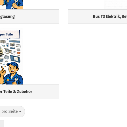
rglasung
Bus T3 Elektrik, B
r Teile & Zubehör
o Seite
 pro Seite
2