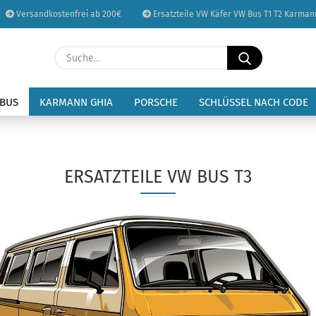
Versandkostenfrei ab 200€
Ersatzteile VW Käfer VW Bus T1 T2 Karman
Sprache auswählen
Suche...
E-Mail
Lieferland
 BUS
KARMANN GHIA
PORSCHE
SCHLÜSSEL NACH CODE
Passwort
ERSATZTEILE VW BUS T3
Konto erstellen
Passwort vergessen