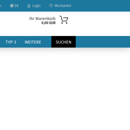
n
DE
Login
Merkzettel
Ihr Warenkorb
0,00 EUR
TYP 3
WEITERE
SUCHEN
?