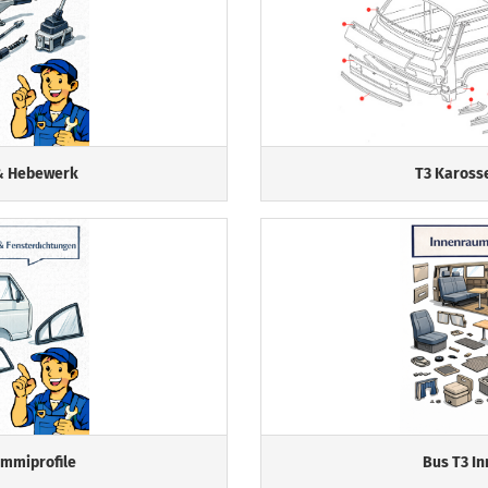
 & Hebewerk
T3 Karosse
mmiprofile
Bus T3 I