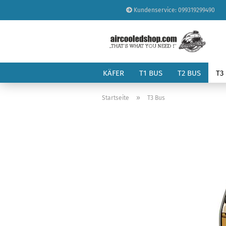
Kundenservice: 099319299490
KÄFER
T1 BUS
T2 BUS
T3
»
Startseite
T3 Bus