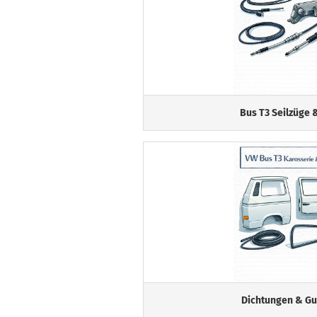
Bus T3 Seilzüge
Dichtungen & Gu