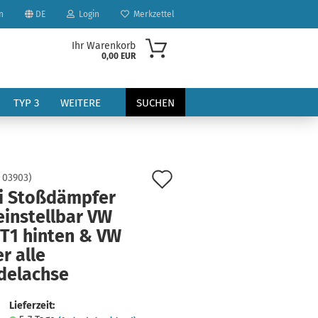
n
DE
Login
Merkzettel
Ihr Warenkorb
0,00 EUR
TYP 3
WEITERE
SUCHEN
Auf
:
03903
)
i Stoßdämpfer
den
einstellbar VW
Merkzettel
 T1 hinten & VW
?
r alle
delachse
Lieferzeit: