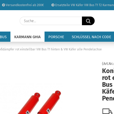
Versandkostenfrei ab 200€
Ersatzteile VW Käfer VW Bus T1 T2 Karman
Sprache auswählen
Suche...
E-Mail
Lieferland
 BUS
KARMANN GHIA
PORSCHE
SCHLÜSSEL NACH CODE
Passwort
oßdämpfer rot einstellbar VW Bus T1 hinten & VW Käfer alle Pendelachse
(Art.Nr.
Kon
rot 
Konto erstellen
Bus
Passwort vergessen
Käfe
Pen