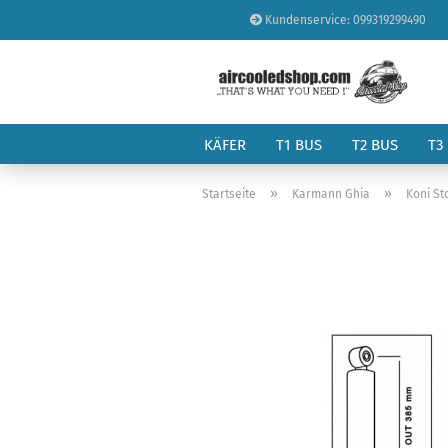
Kundenservice: 099319299490
KÄFER
T1 BUS
T2 BUS
T3
»
»
Startseite
Karmann Ghia
Koni St