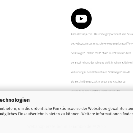
Aircooledshop.com , Hintersberger Joachim ist kein Besta
des Volkswagen Konzerns. Die Verwendung der Begriffe "V
"Volkswagen", "Käfer", "Golf", "Bus" oder "Porsche" dient
der Beschreibung der Teile und stellt in keinem Fall eine d
Verbindung zu dem Unternehmen "Volkswagen" her/da.
Die Beschreibungen, Zeichnungen und Angaben zur
Verwendung sind sorgfältig überprüft worden.
Technologien
nbietern, um die ordentliche Funktionsweise der Website zu gewährleisten
ögliches Einkaufserlebnis bieten zu können. Weitere Informationen finden
Webshop erstellen
mit Gambio.de © 2026