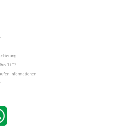
z
ackierung
Bus T1 T2
kaufen Informationen
W