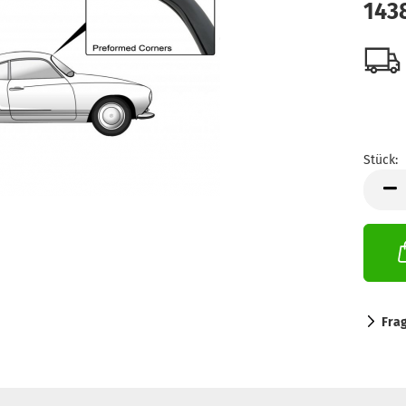
143
Stück:
Stück
Fra