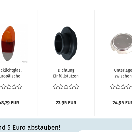
cklichtglas,
Dichtung
Unterlag
uropäische
Einfüllstutzen
zwischen
riante, Stück
Benzintank
Karosse u
 Karmann...
Einfüller Tank
Emblem Lo
Schlauch...
VW Karmann
48,79 EUR
23,95 EUR
24,95 EU
nd 5 Euro abstauben!