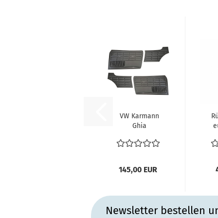
VW Karmann
Rü
Ghia
e
Innenaustattung
Va
Türverkleidungen
VW
schwarz...
145,00 EUR
Newsletter bestellen u