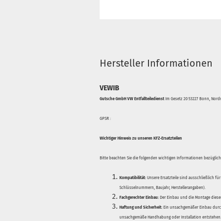
Hersteller Informationen
VEWIB
Gutsche GmbH VW Entfallteiledienst
Im Gesetz 20 53227 Bonn, Nordr
GPSR :
Wichtiger Hinweis zu unseren KFZ-Ersatzteilen
Bitte beachten Sie die folgenden wichtigen Informationen bezüglich 
Kompatibilität:
Unsere Ersatzteile sind ausschließlich für
Schlüsselnummern, Baujahr, Herstellerangaben).
Fachgerechter Einbau:
Der Einbau und die Montage dieser
Haftung und Sicherheit:
Ein unsachgemäßer Einbau durch
unsachgemäße Handhabung oder Installation entstehen