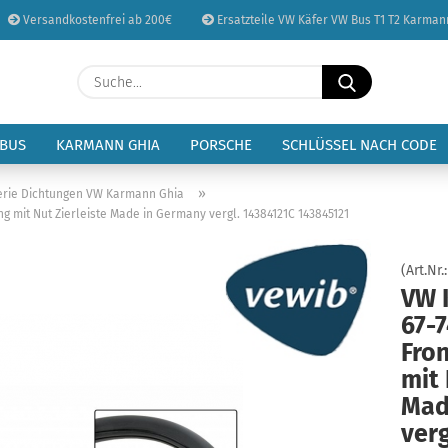
Versandkostenfrei ab 200€
Ersatzteile VW Käfer VW Bus T1 T2 Karman
Sprache auswählen
Suche...
E-Mail
Lieferland
 BUS
KARMANN GHIA
PORSCHE
SCHLÜSSEL NACH CODE
Passwort
»
erie Dichtungen VW Karmann Ghia
 mit Nut Zierleiste Made in Germany vergl. 14384121C 143845121
(Art.Nr.
VW 
Konto erstellen
67-7
Passwort vergessen
Fro
mit 
Mad
verg