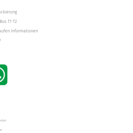
ackierung
Bus T1 T2
kaufen Informationen
W
ndteil
W",