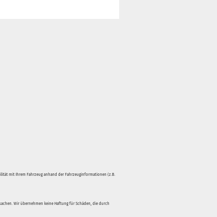
bilität mit Ihrem Fahrzeug anhand der Fahrzeuginformationen (z.B.
rsachen. Wir übernehmen keine Haftung für Schäden, die durch