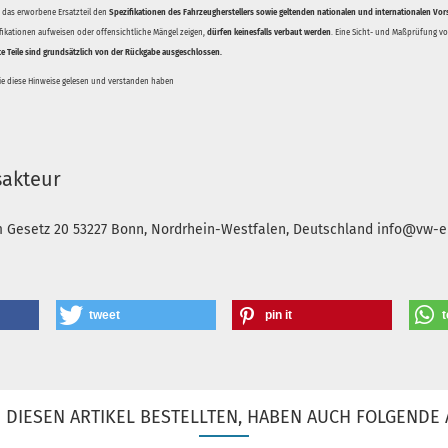
ss das erworbene Ersatzteil den
Spezifikationen des Fahrzeugherstellers sowie geltenden nationalen und internationalen Vor
ifikationen aufweisen oder offensichtliche Mängel zeigen,
dürfen keinesfalls verbaut werden
. Eine Sicht- und Maßprüfung vor
te Teile sind grundsätzlich von der Rückgabe ausgeschlossen.
Sie diese Hinweise gelesen und verstanden haben
sakteur
m Gesetz 20
53227 Bonn, Nordrhein-Westfalen, Deutschland
info@vw-en
tweet
pin it
t
DIESEN ARTIKEL BESTELLTEN, HABEN AUCH FOLGENDE 