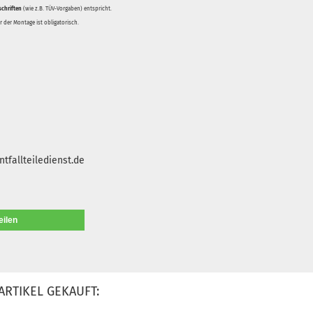
schriften
(wie z.B. TÜV-Vorgaben) entspricht.
 der Montage ist obligatorisch.
tfallteiledienst.de
eilen
ARTIKEL GEKAUFT: