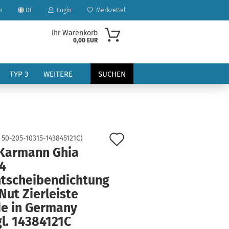
n
DE
Login
Merkzettel
Ihr Warenkorb
0,00 EUR
TYP 3
WEITERE
SUCHEN
Auf
:
50-205-10315-143845121C
)
Karmann Ghia
den
4
?
Merkzettel
ntscheibendichtung
Nut Zierleiste
e in Germany
l. 14384121C