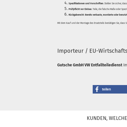
Spezifikationen und Vorschriften:
Stellen Sie sicher, da
Prüfpflicht vor Einbau:
Teile, die falsche Maße oder Spez
Rückgaberecht:
Bereits verbaute, montierte oder benutz
Mit dem Kauf und der Montage des Ersatzteils bestätigen Sie, dass 
Importeur / EU-Wirtschaft
Gutsche GmbH VW Entfallteiledienst
I
teilen
KUNDEN, WELCHE 