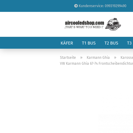
Kundenservice: 099319299490
KÄFER
T1 BUS
T2 BUS
T3
»
»
Startseite
Karmann Ghia
Kaross
VW Karmann Ghia 67-74 Frontscheibendichtung