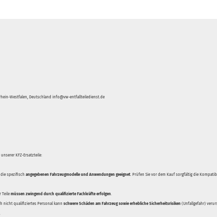
hein-Westfalen, Deutschland info@vw-entfallteiledienst.de
unserer KFZ-Ersatzteile:
 die spezifisch
angegebenen Fahrzeugmodelle und Anwendungen geeignet
. Prüfen Sie vor dem Kauf sorgfältig die Kompati
 Teile
müssen zwingend durch qualifizierte Fachkräfte erfolgen
.
 nicht qualifiziertes Personal kann
schwere Schäden am Fahrzeug sowie erhebliche Sicherheitsrisiken
(Unfallgefahr) veru
.