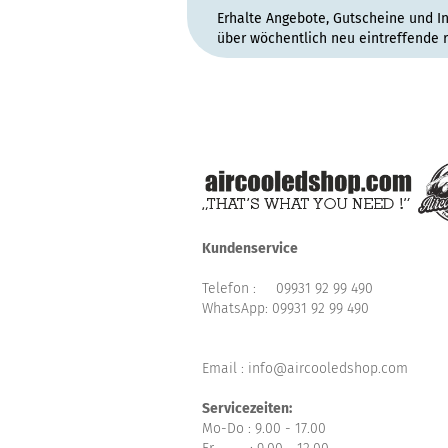
Erhalte Angebote, Gutscheine und I
über wöchentlich neu eintreffende 
Kundenservice
Telefon :
09931 92 99 490
WhatsApp:
09931 92 99 490
Email : info@aircooledshop.com
Servicezeiten:
Mo-Do : 9.00 - 17.00