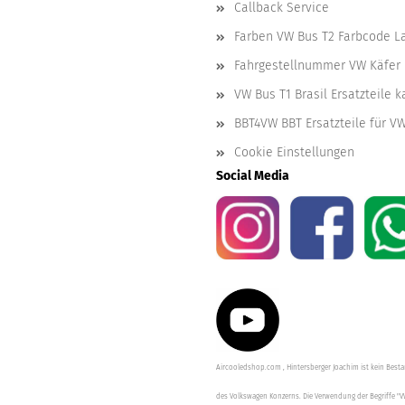
Callback Service
Farben VW Bus T2 Farbcode L
Fahrgestellnummer VW Käfer 
VW Bus T1 Brasil Ersatzteile 
BBT4VW BBT Ersatzteile für V
Cookie Einstellungen
Social Media
Aircooledshop.com , Hintersberger Joachim ist kein Besta
des Volkswagen Konzerns. Die Verwendung der Begriffe "V