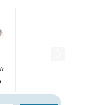
e
nd
go
...
R