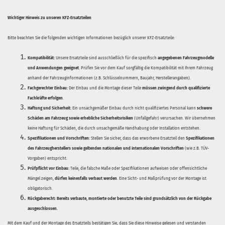
Wichtiger Hinweis zu unseren KFZ-Ersatzteilen
Bitte beachten Sie die folgenden wichtigen Informationen bezüglich unserer KFZ-Ersatzteile:
Kompatibilität:
Unsere Ersatzteile sind ausschließlich für die spezifisch
angegebenen Fahrzeugmodelle
und Anwendungen geeignet
. Prüfen Sie vor dem Kauf sorgfältig die Kompatibilität mit Ihrem Fahrzeug
anhand der Fahrzeuginformationen (z.B. Schlüsselnummern, Baujahr, Herstellerangaben).
Fachgerechter Einbau:
Der Einbau und die Montage dieser Teile
müssen zwingend durch qualifizierte
Fachkräfte erfolgen
.
Haftung und Sicherheit:
Ein unsachgemäßer Einbau durch nicht qualifiziertes Personal kann
schwere
Schäden am Fahrzeug sowie erhebliche Sicherheitsrisiken
(Unfallgefahr) verursachen. Wir übernehmen
keine Haftung für Schäden, die durch unsachgemäße Handhabung oder Installation entstehen.
Spezifikationen und Vorschriften:
Stellen Sie sicher, dass das erworbene Ersatzteil den
Spezifikationen
des Fahrzeugherstellers sowie geltenden nationalen und internationalen Vorschriften
(wie z.B. TÜV-
Vorgaben) entspricht.
Prüfpflicht vor Einbau:
Teile, die falsche Maße oder Spezifikationen aufweisen oder offensichtliche
Mängel zeigen,
dürfen keinesfalls verbaut werden
. Eine Sicht- und Maßprüfung vor der Montage ist
obligatorisch.
Rückgaberecht:
Bereits verbaute, montierte oder benutzte Teile sind grundsätzlich von der Rückgabe
ausgeschlossen.
Mit dem Kauf und der Montage des Ersatzteils bestätigen Sie, dass Sie diese Hinweise gelesen und verstanden