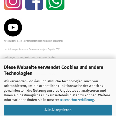
Aircooledshop.com , Hintersberger Joachim ist kein Bestandteil
des Volkswagen Konzerns. Die Verwendung der Begriffe "VW",
"Volkswagen", "Käfer", "Golf", "Bus" oder "Porsche" dient
Diese Webseite verwendet Cookies und andere
der Beschreibung der Teile und stellt in keinem Fall eine direkte
Technologien
Verbindung zu dem Unternehmen "Volkswagen" her/da.
Wir verwenden Cookies und ähnliche Technologien, auch von
Die Beschreibungen, Zeichnungen und Angaben zur
Drittanbietern, um die ordentliche Funktionsweise der Website zu
gewährleisten, die Nutzung unseres Angebotes zu analysieren und
Verwendung sind sorgfältig überprüft worden.
Ihnen ein bestmögliches Einkaufserlebnis bieten zu können. Weitere
Informationen finden Sie in unserer
Datenschutzerklärung
.
Alle Akzeptieren