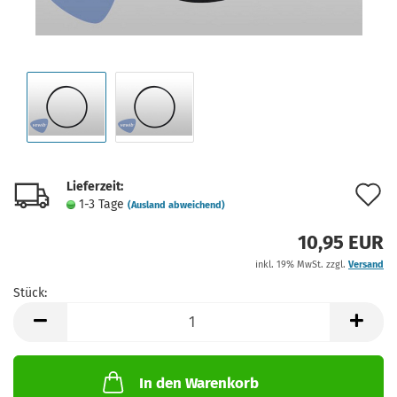
Lieferzeit:
A
1-3 Tage
(Ausland abweichend)
d
10,95 EUR
M
inkl. 19% MwSt. zzgl.
Versand
Stück:
Stück
In den Warenkorb