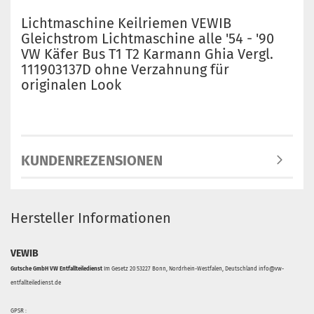
Lichtmaschine Keilriemen VEWIB
Gleichstrom Lichtmaschine alle '54 - '90
VW Käfer Bus T1 T2 Karmann Ghia Vergl.
111903137D ohne Verzahnung für
originalen Look
KUNDENREZENSIONEN
Hersteller Informationen
VEWIB
Gutsche GmbH VW Entfallteiledienst
Im Gesetz 20 53227 Bonn, Nordrhein-Westfalen, Deutschland info@vw-
entfallteiledienst.de
GPSR :