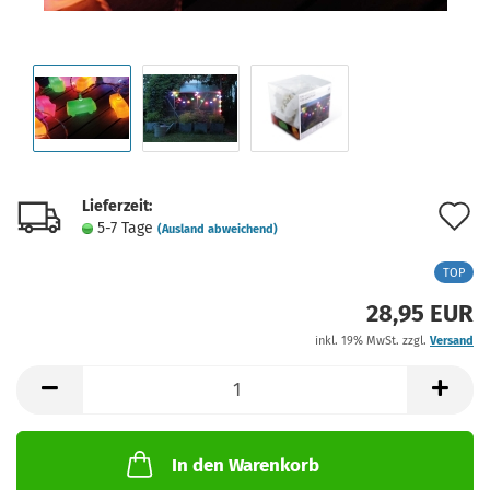
Lieferzeit:
A
5-7 Tage
(Ausland abweichend)
d
TOP
M
28,95 EUR
inkl. 19% MwSt. zzgl.
Versand
In den Warenkorb