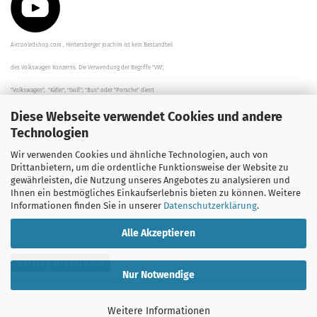
Aircooledshop.com , Hintersberger Joachim ist kein Bestandteil
des Volkswagen Konzerns. Die Verwendung der Begriffe "VW",
"Volkswagen", "Käfer", "Golf", "Bus" oder "Porsche" dient
Diese Webseite verwendet Cookies und andere
der Beschreibung der Teile und stellt in keinem Fall eine direkte
Technologien
Verbindung zu dem Unternehmen "Volkswagen" her/da.
Wir verwenden Cookies und ähnliche Technologien, auch von
Die Beschreibungen, Zeichnungen und Angaben zur
Drittanbietern, um die ordentliche Funktionsweise der Website zu
gewährleisten, die Nutzung unseres Angebotes zu analysieren und
Verwendung sind sorgfältig überprüft worden.
Ihnen ein bestmögliches Einkaufserlebnis bieten zu können. Weitere
Informationen finden Sie in unserer
Datenschutzerklärung
.
Alle Akzeptieren
Vertrag widerrufen
Nur Notwendige
Webshop erstellen
mit Gambio.de © 2026
Weitere Informationen