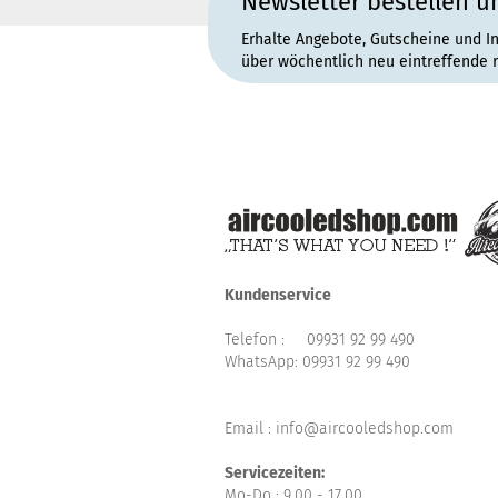
Newsletter bestellen u
Erhalte Angebote, Gutscheine und I
über wöchentlich neu eintreffende 
Kundenservice
Telefon :
09931 92 99 490
WhatsApp:
09931 92 99 490
Email : info@aircooledshop.com
Servicezeiten:
Mo-Do : 9.00 - 17.00