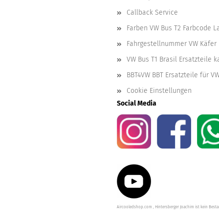
Callback Service
Farben VW Bus T2 Farbcode L
Fahrgestellnummer VW Käfer 
VW Bus T1 Brasil Ersatzteile 
BBT4VW BBT Ersatzteile für V
Cookie Einstellungen
Social Media
Aircooledshop.com , Hintersberger Joachim ist kein Besta