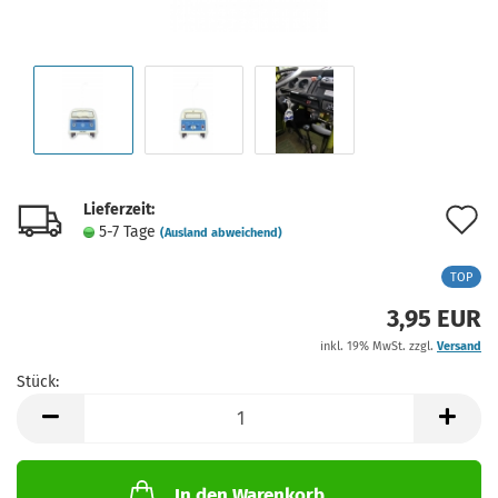
Lieferzeit:
A
5-7 Tage
(Ausland abweichend)
d
TOP
M
3,95 EUR
inkl. 19% MwSt. zzgl.
Versand
Stück:
Stück
In den Warenkorb