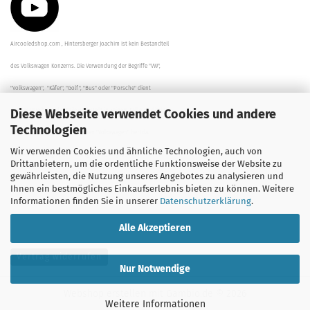
Aircooledshop.com , Hintersberger Joachim ist kein Bestandteil
des Volkswagen Konzerns. Die Verwendung der Begriffe "VW",
"Volkswagen", "Käfer", "Golf", "Bus" oder "Porsche" dient
Diese Webseite verwendet Cookies und andere
der Beschreibung der Teile und stellt in keinem Fall eine direkte
Technologien
Verbindung zu dem Unternehmen "Volkswagen" her/da.
Wir verwenden Cookies und ähnliche Technologien, auch von
Die Beschreibungen, Zeichnungen und Angaben zur
Drittanbietern, um die ordentliche Funktionsweise der Website zu
gewährleisten, die Nutzung unseres Angebotes zu analysieren und
Verwendung sind sorgfältig überprüft worden.
Ihnen ein bestmögliches Einkaufserlebnis bieten zu können. Weitere
Informationen finden Sie in unserer
Datenschutzerklärung
.
Alle Akzeptieren
Vertrag widerrufen
Nur Notwendige
Webshop erstellen
mit Gambio.de © 2026
Weitere Informationen