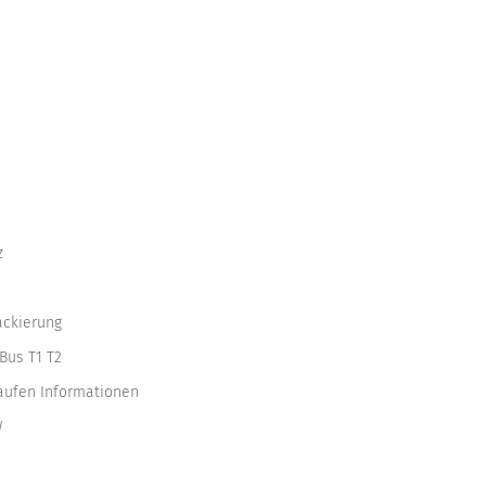
z
ackierung
Bus T1 T2
kaufen Informationen
W