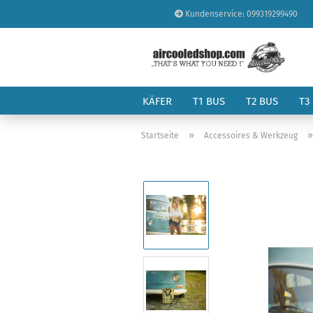
Kundenservice: 099319299490
KÄFER
T1 BUS
T2 BUS
T3
»
Startseite
Accessoires & Werkzeug