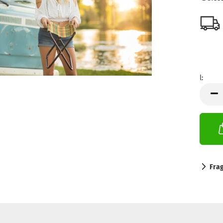
l:
l
Fra