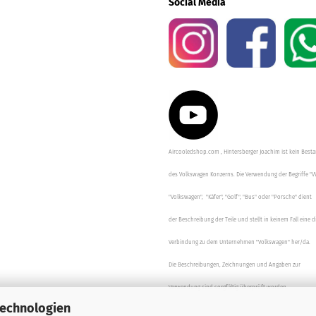
Social Media
Aircooledshop.com , Hintersberger Joachim ist kein Besta
des Volkswagen Konzerns. Die Verwendung der Begriffe "V
"Volkswagen", "Käfer", "Golf", "Bus" oder "Porsche" dient
der Beschreibung der Teile und stellt in keinem Fall eine d
Verbindung zu dem Unternehmen "Volkswagen" her/da.
Die Beschreibungen, Zeichnungen und Angaben zur
Verwendung sind sorgfältig überprüft worden.
Technologien