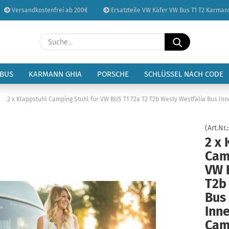
Versandkostenfrei ab 200€
Ersatzteile VW Käfer VW Bus T1 T2 Karman
Sprache auswählen
Suche...
E-Mail
Lieferland
 BUS
KARMANN GHIA
PORSCHE
SCHLÜSSEL NACH CODE
Passwort
»
2 x Klappstuhl Camping Stuhl für VW BUS T1 T2a T2 T2b Westy Westfalia Bus In
(Art.Nr.
2 x 
Cam
Konto erstellen
VW 
Passwort vergessen
T2b
Bus
Inn
Cam