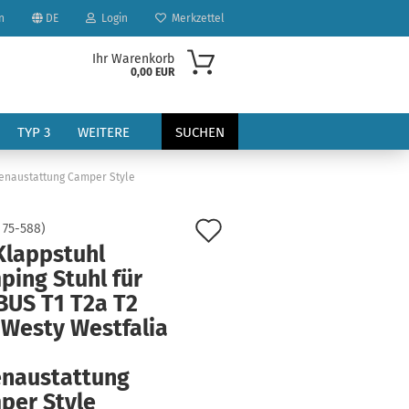
n
DE
Login
Merkzettel
Ihr Warenkorb
0,00 EUR
TYP 3
WEITERE
SUCHEN
nenaustattung Camper Style
Auf
:
75-588
)
Klappstuhl
den
ping Stuhl für
Merkzettel
BUS T1 T2a T2
?
 Westy Westfalia
enaustattung
per Style