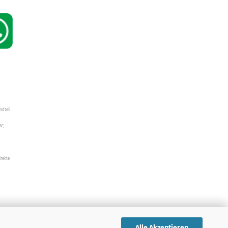
ndteil
W",
irekte
Alle Akzeptieren