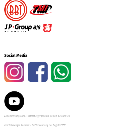
Social Media
Aircooledshop.com , Hintersberger Joachim ist kein Bestandteil
des Volkswagen Konzerns. Die Verwendung der Begriffe "VW",