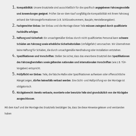
Kompatibilität:
Unsere Ersatzteile sind ausschließlich für die spezifisch
angegebenen Fahrzeugmodelle
und Anwendungen geeignet
. Prüfen Sie vor dem Kauf sorgfältig die Kompatibilität mit Ihrem Fahrzeug
anhand der Fahrzeuginformationen (z.B. Schlüsselnummern, Baujahr, Herstellerangaben).
Fachgerechter Einbau:
Der Einbau und die Montage dieser Teile
müssen zwingend durch qualifizierte
Fachkräfte erfolgen
.
Haftung und Sicherheit:
Ein unsachgemäßer Einbau durch nicht qualifiziertes Personal kann
schwere
Schäden am Fahrzeug sowie erhebliche Sicherheitsrisiken
(Unfallgefahr) verursachen. Wir übernehmen
keine Haftung für Schäden, die durch unsachgemäße Handhabung oder Installation entstehen.
Spezifikationen und Vorschriften:
Stellen Sie sicher, dass das erworbene Ersatzteil den
Spezifikationen
des Fahrzeugherstellers sowie geltenden nationalen und internationalen Vorschriften
(wie z.B. TÜV-
Vorgaben) entspricht.
Prüfpflicht vor Einbau:
Teile, die falsche Maße oder Spezifikationen aufweisen oder offensichtliche
Mängel zeigen,
dürfen keinesfalls verbaut werden
. Eine Sicht- und Maßprüfung vor der Montage ist
obligatorisch.
Rückgaberecht:
Bereits verbaute, montierte oder benutzte Teile sind grundsätzlich von der Rückgabe
ausgeschlossen.
Mit dem Kauf und der Montage des Ersatzteils bestätigen Sie, dass Sie diese Hinweise gelesen und verstanden
haben