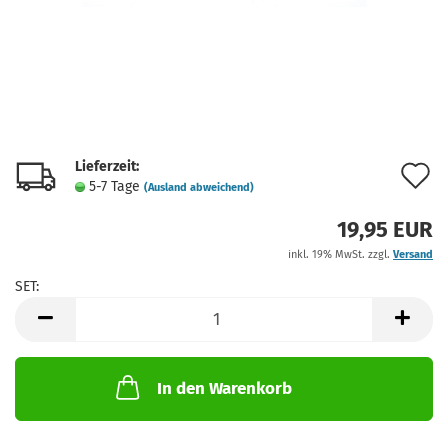
Lieferzeit:
A
5-7 Tage
(Ausland abweichend)
d
19,95 EUR
M
inkl. 19% MwSt. zzgl.
Versand
SET:
SET
In den Warenkorb