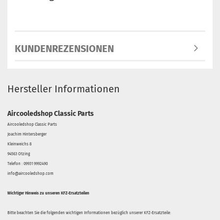
KUNDENREZENSIONEN
Hersteller Informationen
Aircooledshop Classic Parts
Aircooledshop Classic Parts
Joachim Hintersberger
Kleinweichs 8
94563 Otzing
Telefon : 09931 9992490
info@aircooledshop.com
Wichtiger Hinweis zu unseren KFZ-Ersatzteilen
Bitte beachten Sie die folgenden wichtigen Informationen bezüglich unserer KFZ-Ersatzteile: