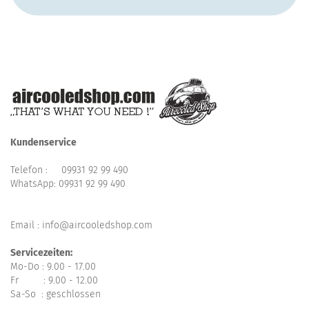
Kundenservice
Telefon :
09931 92 99 490
WhatsApp:
09931 92 99 490
Email : info@aircooledshop.com
Servicezeiten:
Mo-Do : 9.00 - 17.00
Fr : 9.00 - 12.00
Sa-So : geschlossen