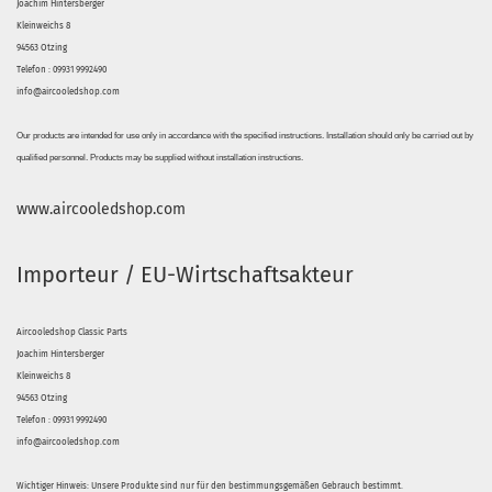
Joachim Hintersberger
Kleinweichs 8
94563 Otzing
Telefon : 09931 9992490
info@aircooledshop.com
Our products are intended for use only in accordance with the specified instructions. Installation should only be carried out by
qualified personnel. Products may be supplied without installation instructions.
www.aircooledshop.com
Importeur / EU-Wirtschaftsakteur
Aircooledshop Classic Parts
Joachim Hintersberger
Kleinweichs 8
94563 Otzing
Telefon : 09931 9992490
info@aircooledshop.com
Wichtiger Hinweis: Unsere Produkte sind nur für den bestimmungsgemäßen Gebrauch bestimmt.