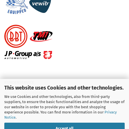
KUNDENSERVICE
This website uses Cookies and other technologies.
Telefon :
01713709595
We use Cookies and other technologies, also from third-party
suppliers, to ensure the basic functionalities and analyze the usage of
Telefon :
09931 92 99 490
our website in order to provide you with the best shopping
experience possible. You can find more information in our
Privacy
Notice
.
Email : info@aircooledshop.com
Accept all