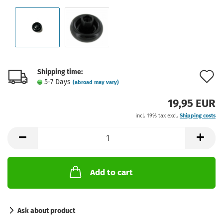
Shipping time:
A
5-7 Days
(abroad may vary)
t
19,95 EUR
w
incl. 19% tax excl.
Shipping costs
l
Add to cart
Ask about product