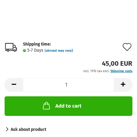
Shipping time:
A
5-7 Days
(abroad may vary)
t
45,00 EUR
w
incl. 19% tax excl.
Shipping costs
l
Add to cart
Ask about product