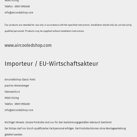
94563 Otzing
Telefon : 09931 9992490
info@aircooledshop.com
Our products are intended for use only in accordance with the specified instructions. Installation should only be carried out by
qualified personnel. Products may be supplied without installation instructions.
www.aircooledshop.com
Importeur / EU-Wirtschaftsakteur
Aircooledshop Classic Parts
Joachim Hintersberger
Kleinweichs 8
94563 Otzing
Telefon : 09931 9992490
info@aircooledshop.com
Wichtiger Hinweis: Unsere Produkte sind nur für den bestimmungsgemäßen Gebrauch bestimmt.
Der Einbau darf nur durch qualifiziertes Fachpersonal erfolgen. Die Produkte können ohne Montageanleitung
geliefert werden.