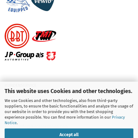
KUNDENSERVICE
This website uses Cookies and other technologies.
Telefon :
01713709595
We use Cookies and other technologies, also from third-party
suppliers, to ensure the basic functionalities and analyze the usage of
Telefon :
09931 92 99 490
our website in order to provide you with the best shopping
experience possible. You can find more information in our
Privacy
Notice
.
Email : info@aircooledshop.com
Accept all