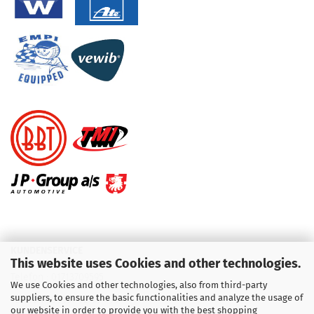
KUNDENSERVICE
This website uses Cookies and other technologies.
Telefon :
01713709595
We use Cookies and other technologies, also from third-party
suppliers, to ensure the basic functionalities and analyze the usage of
Telefon :
09931 92 99 490
our website in order to provide you with the best shopping