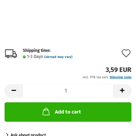
Shipping time:
A
1-3 Days
(abroad may vary)
t
3,59 EUR
w
incl. 19% tax excl.
Shipping costs
l
Add to cart
Ask about product