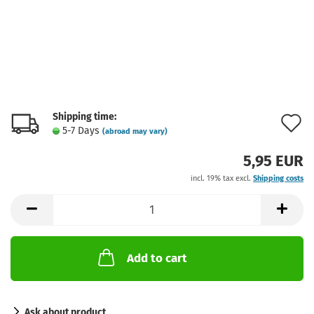
Shipping time:
A
5-7 Days
(abroad may vary)
t
5,95 EUR
w
incl. 19% tax excl.
Shipping costs
l
Add to cart
Ask about product