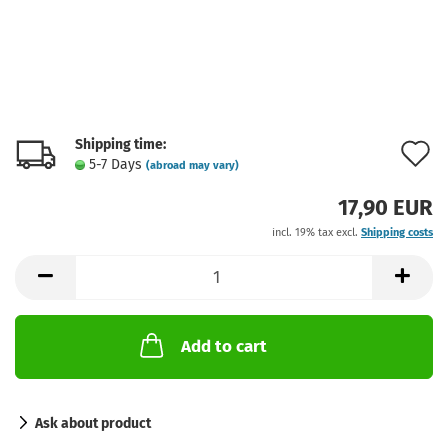
Shipping time:
A
5-7 Days
(abroad may vary)
t
17,90 EUR
w
incl. 19% tax excl.
Shipping costs
l
Add to cart
Ask about product