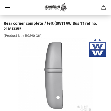
Rear corner complete / left (SWT) VW Bus T1 ref no.
211813355
(Product No.:
B0890-364
)