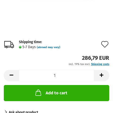
Shipping time:
A
5-7 Days
(abroad may vary)
t
286,79 EUR
w
incl. 19% tax excl.
Shipping costs
l
Add to cart
Ask about product