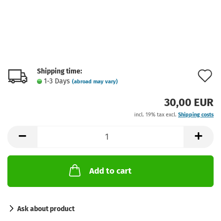
Shipping time:
A
1-3 Days
(abroad may vary)
t
30,00 EUR
w
incl. 19% tax excl.
Shipping costs
l
Add to cart
Ask about product