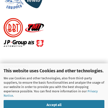
KUNDENSERVICE
This website uses Cookies and other technologies.
Telefon :
01713709595
We use Cookies and other technologies, also from third-party
suppliers, to ensure the basic functionalities and analyze the usage of
Telefon :
09931 92 99 490
our website in order to provide you with the best shopping
experience possible. You can find more information in our
Privacy
Notice
.
Email : info@aircooledshop.com
Accept all