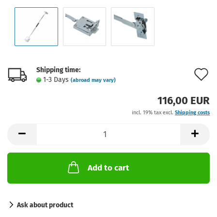
Shipping time:
A
1-3 Days
(abroad may vary)
t
116,00 EUR
w
incl. 19% tax excl.
Shipping costs
l
Add to cart
Ask about product